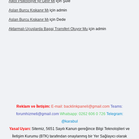
Alkol Psikolojiye Iyi Gelir Mi
için
Şule
Aslan Burcu Kıskanır Mı
için
admin
Aslan Burcu Kıskanır Mı
için
Dede
Aktarmalı Uçuşlarda Bagaj Transferi Oluyor Mu
için
admin
 giriş
Reklam ve İletişim:
E-mail:
backlinkpaneli@gmail.com
Teams:
forumhizmeti@gmail.com
Whatsapp: 0262 606 0 726
Telegram:
@karabul
Yasal Uyarı:
Sitemiz, 5651 Sayılı Kanun gereğince Bilgi Teknolojileri ve
İletişim Kurumu (BTK) tarafından onaylanmış bir Yer Sağlayıcı olarak