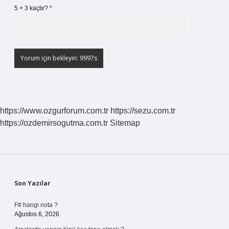
5 + 3 kaçtır?
*
https://www.ozgurforum.com.tr
https://sezu.com.tr
https://ozdemirsogutma.com.tr
Sitemap
Sidebar
Son Yazılar
F# hangi nota ?
Ağustos 6, 2026