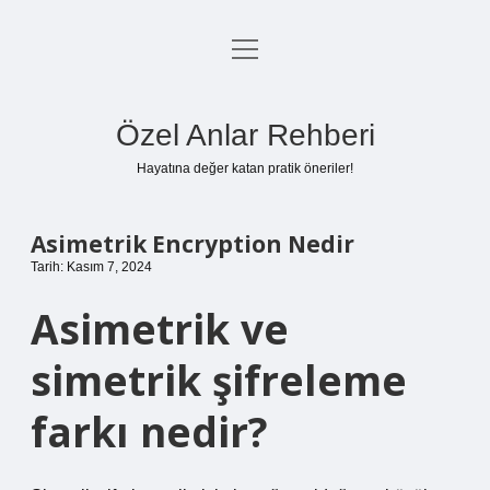
menüyü
Anasayfa
aç
Gizlilik Politikası
Özel Anlar Rehberi
Yasal Uyarı
Hayatına değer katan pratik öneriler!
Hakkımızda
Asimetrik Encryption Nedir
Tarih: Kasım 7, 2024
Asimetrik ve
simetrik şifreleme
farkı nedir?