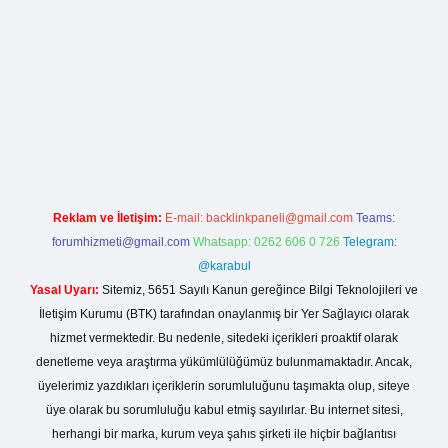
ino giriş
Reklam ve İletişim:
E-mail:
backlinkpaneli@gmail.com
Teams:
forumhizmeti@gmail.com
Whatsapp: 0262 606 0 726
Telegram:
@karabul
Yasal Uyarı:
Sitemiz, 5651 Sayılı Kanun gereğince Bilgi Teknolojileri ve
İletişim Kurumu (BTK) tarafından onaylanmış bir Yer Sağlayıcı olarak
hizmet vermektedir. Bu nedenle, sitedeki içerikleri proaktif olarak
denetleme veya araştırma yükümlülüğümüz bulunmamaktadır. Ancak,
üyelerimiz yazdıkları içeriklerin sorumluluğunu taşımakta olup, siteye
üye olarak bu sorumluluğu kabul etmiş sayılırlar. Bu internet sitesi,
herhangi bir marka, kurum veya şahıs şirketi ile hiçbir bağlantısı