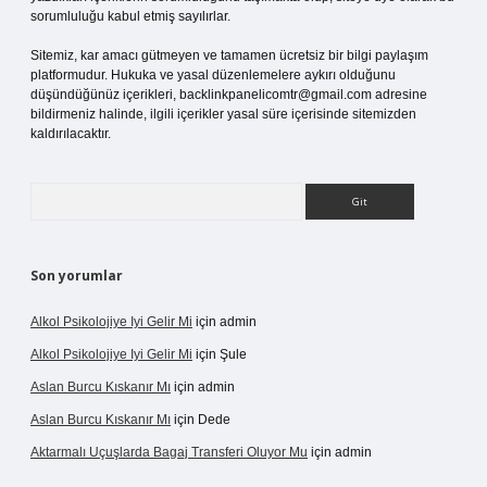
sorumluluğu kabul etmiş sayılırlar.
Sitemiz, kar amacı gütmeyen ve tamamen ücretsiz bir bilgi paylaşım
platformudur. Hukuka ve yasal düzenlemelere aykırı olduğunu
düşündüğünüz içerikleri,
backlinkpanelicomtr@gmail.com
adresine
bildirmeniz halinde, ilgili içerikler yasal süre içerisinde sitemizden
kaldırılacaktır.
Arama
Son yorumlar
Alkol Psikolojiye Iyi Gelir Mi
için
admin
Alkol Psikolojiye Iyi Gelir Mi
için
Şule
Aslan Burcu Kıskanır Mı
için
admin
Aslan Burcu Kıskanır Mı
için
Dede
Aktarmalı Uçuşlarda Bagaj Transferi Oluyor Mu
için
admin