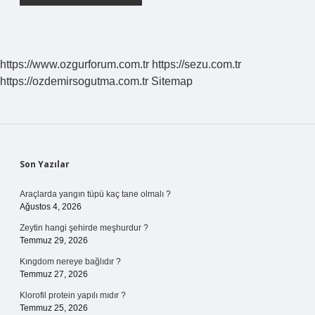
https://www.ozgurforum.com.tr
https://sezu.com.tr
https://ozdemirsogutma.com.tr
Sitemap
Sidebar
Son Yazılar
Araçlarda yangın tüpü kaç tane olmalı ?
Ağustos 4, 2026
Zeytin hangi şehirde meşhurdur ?
Temmuz 29, 2026
Kıngdom nereye bağlıdır ?
Temmuz 27, 2026
Klorofil protein yapılı mıdır ?
Temmuz 25, 2026