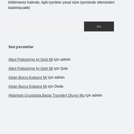
bildirmeniz halinde, ilgili içerikler yasal süre içerisinde sitemizden
kaldırılacaktır.
Arama
Son yorumlar
Alkol Psikolojiye Iyi Gelir Mi
için
admin
Alkol Psikolojiye Iyi Gelir Mi
için
Şule
Aslan Burcu Kıskanır Mı
için
admin
Aslan Burcu Kıskanır Mı
için
Dede
Aktarmalı Uçuşlarda Bagaj Transferi Oluyor Mu
için
admin