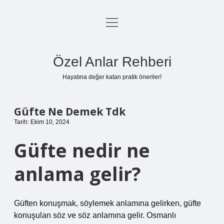
menüyü
Anasayfa
aç
Gizlilik Politikası
Özel Anlar Rehberi
Yasal Uyarı
Hayatına değer katan pratik öneriler!
Hakkımızda
Güfte Ne Demek Tdk
Tarih: Ekim 10, 2024
Güfte nedir ne
anlama gelir?
Güften konuşmak, söylemek anlamına gelirken, güfte
konuşulan söz ve söz anlamına gelir. Osmanlı