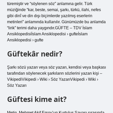
türemiştir ve “söylenen söz” anlamına gelir. Türk
müziğinde “kar, beste, semai, şarkı, türkü, ilahi, nefes
gibi dinî ve din dışı biçimlerde yazılmış eserlerin
metinleri” anlamında kullanılır. Günümüzde bu anlamda
“lirik” terimi daha yaygındır.GÜFTE – TDV İslam
Ansiklopedisiİslam Ansiklopedisi › gufteİslam
Ansiklopedisi › gufte
Güftekâr nedir?
Şarkı sözü yazarı veya söz yazarı, kendisi veya başkası
tarafından söylenecek şarkıların sözlerini yazan kişi –
VikipediVikipedi › Wiki › Söz YazarıVikipedi › Wiki ›
Söz Yazarı
Güftesi kime ait?
Metin, Mehmet Akif Ersoy’un Kurtuluş Savaşı sırasında