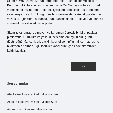
Sitemiz, 5651 Sayılı Kanun gereğince Bilgi Teknolojileri ve İletişim
Kurumu (BTK) tarafından onaylanmış bir Yer Sağlayıcı olarak hizmet
vermektedir. Bu nedenle, sitedeki içerikleri proaktif olarak denetleme
veya araştırma yükümlülüğümüz bulunmamaktadır. Ancak, üyelerimiz
yazdıkları içeriklerin sorumluluğunu taşımakta olup, siteye üye olarak bu
sorumluluğu kabul etmiş sayılırlar.
Sitemiz, kar amacı gütmeyen ve tamamen ücretsiz bir bilgi paylaşım
platformudur. Hukuka ve yasal düzenlemelere aykırı olduğunu
düşündüğünüz içerikleri,
backlinkpanelicomtr@gmail.com
adresine
bildirmeniz halinde, ilgili içerikler yasal süre içerisinde sitemizden
kaldırılacaktır.
Arama
Son yorumlar
Alkol Psikolojiye Iyi Gelir Mi
için
admin
Alkol Psikolojiye Iyi Gelir Mi
için
Şule
Aslan Burcu Kıskanır Mı
için
admin