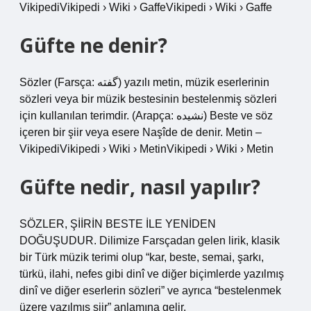
VikipediVikipedi › Wiki › GaffeVikipedi › Wiki › Gaffe
Güfte ne denir?
Sözler (Farsça: گفته) yazılı metin, müzik eserlerinin
sözleri veya bir müzik bestesinin bestelenmiş sözleri
için kullanılan terimdir. (Arapça: نشيده) Beste ve söz
içeren bir şiir veya esere Naşîde de denir. Metin –
VikipediVikipedi › Wiki › MetinVikipedi › Wiki › Metin
Güfte nedir, nasıl yapılır?
SÖZLER, ŞİİRİN BESTE İLE YENİDEN
DOĞUŞUDUR. Dilimize Farsçadan gelen lirik, klasik
bir Türk müzik terimi olup “kar, beste, semai, şarkı,
türkü, ilahi, nefes gibi dinî ve diğer biçimlerde yazılmış
dinî ve diğer eserlerin sözleri” ve ayrıca “bestelenmek
üzere yazılmış şiir” anlamına gelir.