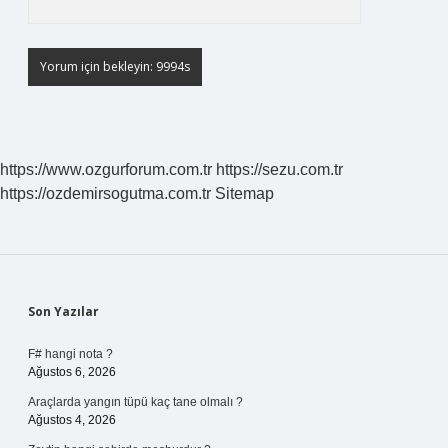
https://www.ozgurforum.com.tr
https://sezu.com.tr
https://ozdemirsogutma.com.tr
Sitemap
Sidebar
Son Yazılar
F# hangi nota ?
Ağustos 6, 2026
Araçlarda yangın tüpü kaç tane olmalı ?
Ağustos 4, 2026