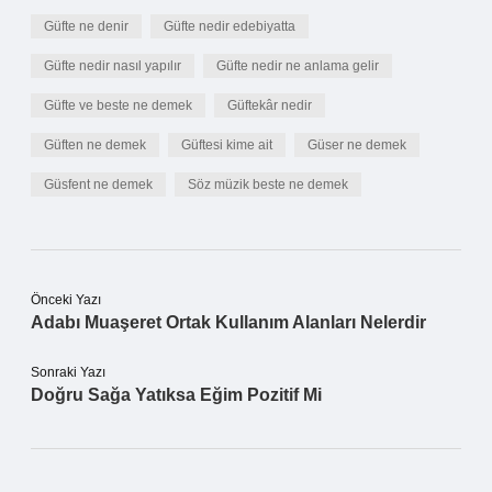
Güfte ne denir
Güfte nedir edebiyatta
Güfte nedir nasıl yapılır
Güfte nedir ne anlama gelir
Güfte ve beste ne demek
Güftekâr nedir
Güften ne demek
Güftesi kime ait
Güser ne demek
Güsfent ne demek
Söz müzik beste ne demek
Önceki Yazı
Adabı Muaşeret Ortak Kullanım Alanları Nelerdir
Sonraki Yazı
Doğru Sağa Yatıksa Eğim Pozitif Mi