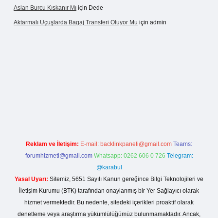
Aslan Burcu Kıskanır Mı
için
Dede
Aktarmalı Uçuşlarda Bagaj Transferi Oluyor Mu
için
admin
riş
Reklam ve İletişim:
E-mail:
backlinkpaneli@gmail.com
Teams:
forumhizmeti@gmail.com
Whatsapp: 0262 606 0 726
Telegram:
@karabul
Yasal Uyarı:
Sitemiz, 5651 Sayılı Kanun gereğince Bilgi Teknolojileri ve
İletişim Kurumu (BTK) tarafından onaylanmış bir Yer Sağlayıcı olarak
hizmet vermektedir. Bu nedenle, sitedeki içerikleri proaktif olarak
denetleme veya araştırma yükümlülüğümüz bulunmamaktadır. Ancak,