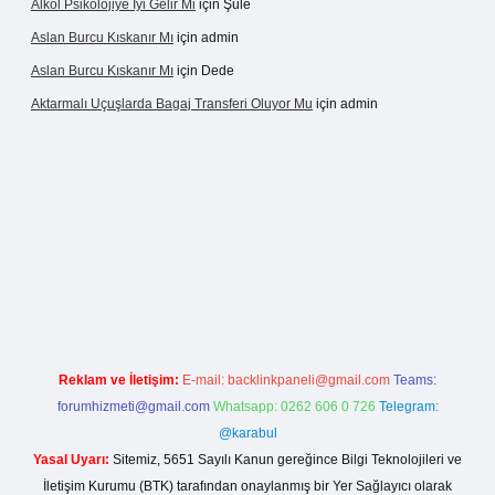
Alkol Psikolojiye Iyi Gelir Mi
için
Şule
Aslan Burcu Kıskanır Mı
için
admin
Aslan Burcu Kıskanır Mı
için
Dede
Aktarmalı Uçuşlarda Bagaj Transferi Oluyor Mu
için
admin
iş
Reklam ve İletişim:
E-mail:
backlinkpaneli@gmail.com
Teams:
forumhizmeti@gmail.com
Whatsapp: 0262 606 0 726
Telegram:
@karabul
Yasal Uyarı:
Sitemiz, 5651 Sayılı Kanun gereğince Bilgi Teknolojileri ve
İletişim Kurumu (BTK) tarafından onaylanmış bir Yer Sağlayıcı olarak