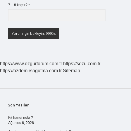
7 + 8 kaçtır?
*
https://www.ozgurforum.com.tr
https://sezu.com.tr
https://ozdemirsogutma.com.tr
Sitemap
Sidebar
Son Yazılar
F# hangi nota ?
Ağustos 6, 2026