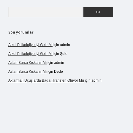
Arama
Son yorumlar
Alkol Psikolojiye Iyi Gelir Mi
için
admin
Alkol Psikolojiye Iyi Gelir Mi
için
Şule
Aslan Burcu Kıskanır Mı
için
admin
Aslan Burcu Kıskanır Mı
için
Dede
Aktarmalı Uçuşlarda Bagaj Transferi Oluyor Mu
için
admin
no giriş