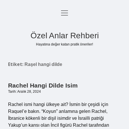
menüyü
Anasayfa
aç
Gizlilik Politikası
Özel Anlar Rehberi
Yasal Uyarı
Hayatına değer katan pratik öneriler!
Hakkımızda
Etiket:
Raşel hangi dilde
Rachel Hangi Dilde Isim
Tarih: Aralık 28, 2024
Rachel ismi hangi ülkeye ait? İsmin bir çeşidi için
Raquel’e bakın. “Koyun” anlamına gelen Rachel,
İbranice kökenli bir dişil isimdir ve İsrailli patriği
Yakup’un karısı olan İncil figürü Rachel tarafından