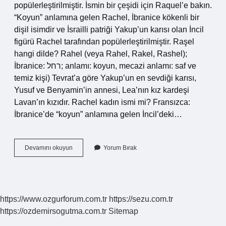
popülerleştirilmiştir. İsmin bir çeşidi için Raquel’e bakın.
“Koyun” anlamına gelen Rachel, İbranice kökenli bir
dişil isimdir ve İsrailli patriği Yakup’un karısı olan İncil
figürü Rachel tarafından popülerleştirilmiştir. Raşel
hangi dilde? Rahel (veya Rahel, Rakel, Rashel);
İbranice: רחל; anlamı: koyun, mecazi anlamı: saf ve
temiz kişi) Tevrat’a göre Yakup’un en sevdiği karısı,
Yusuf ve Benyamin’in annesi, Lea’nın kız kardeşi
Lavan’ın kızıdır. Rachel kadın ismi mi? Fransızca:
İbranice’de “koyun” anlamına gelen İncil’deki…
Rachel
Devamını okuyun
Yorum Bırak
Hangi
Dilde
Isim
https://www.ozgurforum.com.tr
https://sezu.com.tr
https://ozdemirsogutma.com.tr
Sitemap