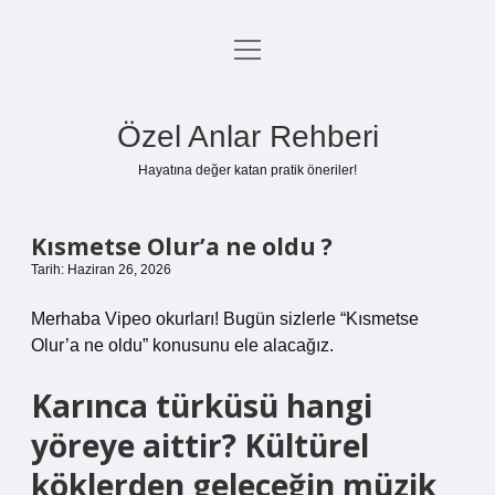
menüyü
Anasayfa
aç
Gizlilik Politikası
Özel Anlar Rehberi
Yasal Uyarı
Hayatına değer katan pratik öneriler!
Hakkımızda
Kısmetse Olur’a ne oldu ?
Tarih: Haziran 26, 2026
Merhaba Vipeo okurları! Bugün sizlerle “Kısmetse
Olur’a ne oldu” konusunu ele alacağız.
Karınca türküsü hangi
yöreye aittir? Kültürel
köklerden geleceğin müzik