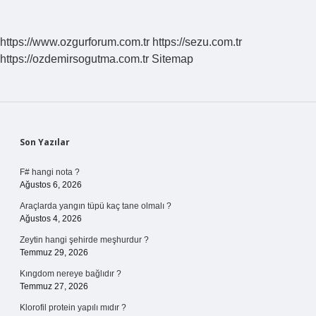
https://www.ozgurforum.com.tr
https://sezu.com.tr
https://ozdemirsogutma.com.tr
Sitemap
Sidebar
Son Yazılar
F# hangi nota ?
Ağustos 6, 2026
Araçlarda yangın tüpü kaç tane olmalı ?
Ağustos 4, 2026
Zeytin hangi şehirde meşhurdur ?
Temmuz 29, 2026
Kıngdom nereye bağlıdır ?
Temmuz 27, 2026
Klorofil protein yapılı mıdır ?