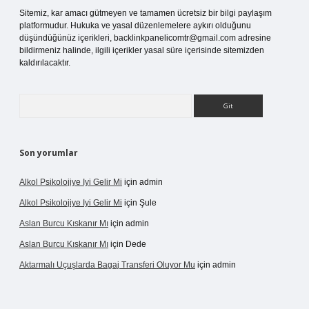
Sitemiz, kar amacı gütmeyen ve tamamen ücretsiz bir bilgi paylaşım
platformudur. Hukuka ve yasal düzenlemelere aykırı olduğunu
düşündüğünüz içerikleri,
backlinkpanelicomtr@gmail.com
adresine
bildirmeniz halinde, ilgili içerikler yasal süre içerisinde sitemizden
kaldırılacaktır.
Arama
Son yorumlar
Alkol Psikolojiye Iyi Gelir Mi
için
admin
Alkol Psikolojiye Iyi Gelir Mi
için
Şule
Aslan Burcu Kıskanır Mı
için
admin
Aslan Burcu Kıskanır Mı
için
Dede
Aktarmalı Uçuşlarda Bagaj Transferi Oluyor Mu
için
admin