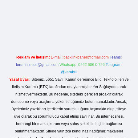
iriş
Reklam ve İletişim:
E-mail:
backlinkpaneli@gmail.com
Teams:
forumhizmeti@gmail.com
Whatsapp: 0262 606 0 726
Telegram:
@karabul
Yasal Uyarı:
Sitemiz, 5651 Sayılı Kanun gereğince Bilgi Teknolojileri ve
İletişim Kurumu (BTK) tarafından onaylanmış bir Yer Sağlayıcı olarak
hizmet vermektedir. Bu nedenle, sitedeki içerikleri proaktif olarak
denetleme veya araştırma yükümlülüğümüz bulunmamaktadır. Ancak,
üyelerimiz yazdıkları içeriklerin sorumluluğunu taşımakta olup, siteye
üye olarak bu sorumluluğu kabul etmiş sayılırlar. Bu internet sitesi,
herhangi bir marka, kurum veya şahıs şirketi ile hiçbir bağlantısı
bulunmamaktadır. Sitede yalnızca kendi hazırladığımız makaleler