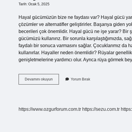
Tarih: Ocak 5, 2025
Hayal gücümüzün bize ne faydası var? Hayal gücü yaratıcı
çözümler ve alternatifler geliştirirler. Başarıya giden
becerileri çok önemlidir. Hayal gücü ne işe yarar? Bir 
gücümüzü kullanırız. Bir sorunla karşılaştığımızda, sağ
faydalı bir sonuca varmasını sağlar. Çocuklarımız da h
kullanırlar. Hayaller neden önemlidir? Rüyalar genellikle
genişletmelerine yardımcı olur. Ayrıca rüya görmek bey
Hayal
Devamını okuyun
Yorum Bırak
Gücünün
Bize
Ne
Faydası
Var
https://www.ozgurforum.com.tr
https://sezu.com.tr
https