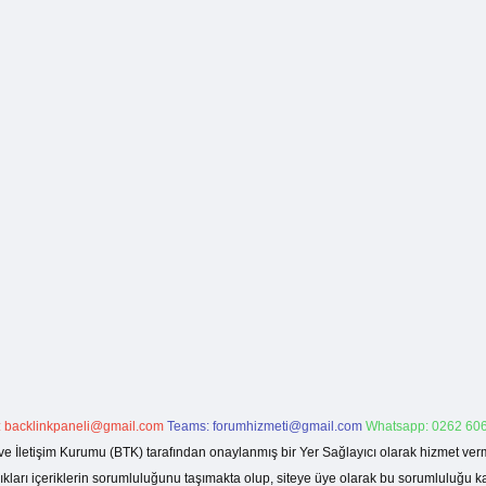
:
backlinkpaneli@gmail.com
Teams:
forumhizmeti@gmail.com
Whatsapp: 0262 606
ve İletişim Kurumu (BTK) tarafından onaylanmış bir Yer Sağlayıcı olarak hizmet verm
rı içeriklerin sorumluluğunu taşımakta olup, siteye üye olarak bu sorumluluğu kabul