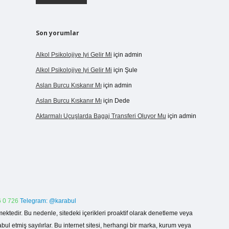
Son yorumlar
Alkol Psikolojiye Iyi Gelir Mi
için
admin
Alkol Psikolojiye Iyi Gelir Mi
için
Şule
Aslan Burcu Kıskanır Mı
için
admin
Aslan Burcu Kıskanır Mı
için
Dede
Aktarmalı Uçuşlarda Bagaj Transferi Oluyor Mu
için
admin
 0 726
Telegram: @karabul
ektedir. Bu nedenle, sitedeki içerikleri proaktif olarak denetleme veya
 etmiş sayılırlar. Bu internet sitesi, herhangi bir marka, kurum veya