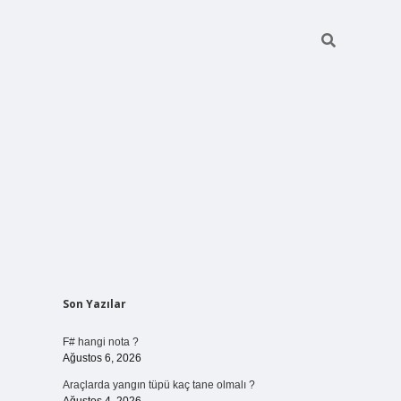
Sidebar
Son Yazılar
vdcasino giriş
F# hangi nota ?
Ağustos 6, 2026
Araçlarda yangın tüpü kaç tane olmalı ?