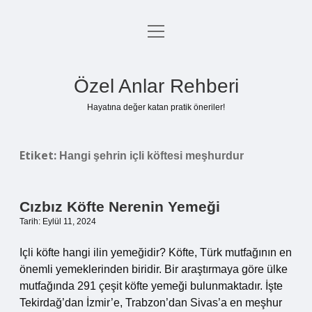
menüyü
Anasayfa
aç
Gizlilik Politikası
Özel Anlar Rehberi
Yasal Uyarı
Hayatına değer katan pratik öneriler!
Hakkımızda
Etiket:
Hangi şehrin içli köftesi meşhurdur
Cızbız Köfte Nerenin Yemeği
Tarih: Eylül 11, 2024
Içli köfte hangi ilin yemeğidir? Köfte, Türk mutfağının en
önemli yemeklerinden biridir. Bir araştırmaya göre ülke
mutfağında 291 çeşit köfte yemeği bulunmaktadır. İşte
Tekirdağ’dan İzmir’e, Trabzon’dan Sivas’a en meşhur