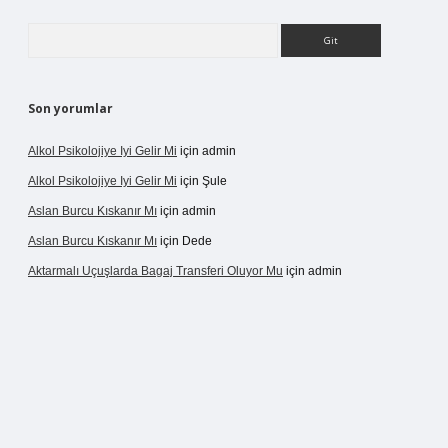
Arama
Son yorumlar
Alkol Psikolojiye Iyi Gelir Mi
için
admin
Alkol Psikolojiye Iyi Gelir Mi
için
Şule
Aslan Burcu Kıskanır Mı
için
admin
Aslan Burcu Kıskanır Mı
için
Dede
Aktarmalı Uçuşlarda Bagaj Transferi Oluyor Mu
için
admin
o giriş