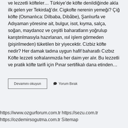
ve lezzetli köfteler… Türkiye’de köfte denildiğinde akla
ilk gelen yer Tekirdağ’dır. Cigkofte nerenin yemeği? Çiğ
köfte (Osmanlıca: Dilbaba, Dibâbe), Şanlıurfa ve
Adıyaman yöresine ait, bulgur, isot, kıyma, salça,
soğan, maydanoz ve çeşitli baharatların yoğrulup
karıştırılmasıyla hazırlanan, ısıl işlem görmeden
(pişirilmeden) tüketilen bir yiyecektir. Cizbiz köfte
nedir? Her damak tadına uygun hafif baharatlı Cızbız
Köfte lezzeti sofralarımızda her daim yer alır. Bu lezzetli
ve pratik köfte tarifi için Pınar sertifikalı dana etinden…
Cızbız
Devamını okuyun
Yorum Bırak
Köfte
Nerenin
Yemeği
https://www.ozgurforum.com.tr
https://sezu.com.tr
https://ozdemirsogutma.com.tr
Sitemap