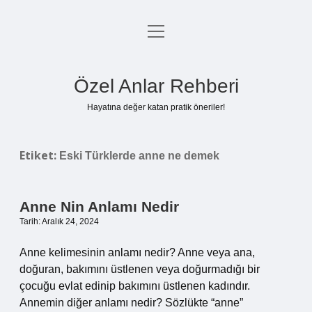
menüyü
Anasayfa
aç
Gizlilik Politikası
Özel Anlar Rehberi
Yasal Uyarı
Hayatına değer katan pratik öneriler!
Hakkımızda
Etiket:
Eski Türklerde anne ne demek
Anne Nin Anlamı Nedir
Tarih: Aralık 24, 2024
Anne kelimesinin anlamı nedir? Anne veya ana,
doğuran, bakımını üstlenen veya doğurmadığı bir
çocuğu evlat edinip bakımını üstlenen kadındır.
Annemin diğer anlamı nedir? Sözlükte “anne”