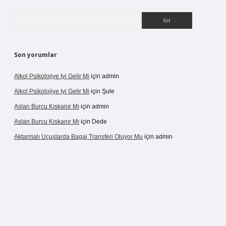
Arama
Son yorumlar
Alkol Psikolojiye Iyi Gelir Mi
için
admin
Alkol Psikolojiye Iyi Gelir Mi
için
Şule
Aslan Burcu Kıskanır Mı
için
admin
Aslan Burcu Kıskanır Mı
için
Dede
Aktarmalı Uçuşlarda Bagaj Transferi Oluyor Mu
için
admin
no giriş