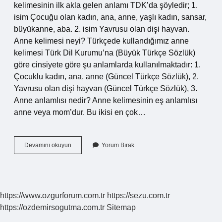
kelimesinin ilk akla gelen anlamı TDK’da şöyledir; 1.
isim Çocuğu olan kadın, ana, anne, yaşlı kadın, sansar,
büyükanne, aba. 2. isim Yavrusu olan dişi hayvan.
Anne kelimesi neyi? Türkçede kullandığımız anne
kelimesi Türk Dil Kurumu’na (Büyük Türkçe Sözlük)
göre cinsiyete göre şu anlamlarda kullanılmaktadır: 1.
Çocuklu kadın, ana, anne (Güncel Türkçe Sözlük), 2.
Yavrusu olan dişi hayvan (Güncel Türkçe Sözlük), 3.
Anne anlamlısı nedir? Anne kelimesinin eş anlamlısı
anne veya mom’dur. Bu ikisi en çok…
Anne
Devamını okuyun
Yorum Bırak
Nin
Anlamı
Nedir
https://www.ozgurforum.com.tr
https://sezu.com.tr
https://ozdemirsogutma.com.tr
Sitemap