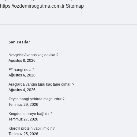
dokuyu
https://ozdemirsogutma.com.tr
Sitemap
oluşturan
yapı
nedir
Sidebar
Son Yazılar
Nevşehir Avanos kaç dakika ?
Ağustos 8, 2026
F# hangi nota ?
Ağustos 6, 2026
Araçlarda yangın tüpü kaç tane olmalı ?
Ağustos 4, 2026
Zeytin hangi şehirde meşhurdur ?
Temmuz 29, 2026
Kıngdom nereye bağlıdır ?
Temmuz 27, 2026
Klorofil protein yapılı mıdır ?
Temmuz 25, 2026