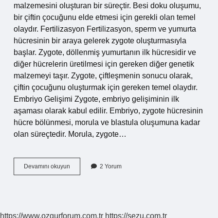
malzemesini oluşturan bir süreçtir. Besi doku oluşumu,
bir çiftin çocuğunu elde etmesi için gerekli olan temel
olaydır. Fertilizasyon Fertilizasyon, sperm ve yumurta
hücresinin bir araya gelerek zygote oluşturmasıyla
başlar. Zygote, döllenmiş yumurtanın ilk hücresidir ve
diğer hücrelerin üretilmesi için gereken diğer genetik
malzemeyi taşır. Zygote, çiftleşmenin sonucu olarak,
çiftin çocuğunu oluşturmak için gereken temel olaydır.
Embriyo Gelişimi Zygote, embriyo gelişiminin ilk
aşaması olarak kabul edilir. Embriyo, zygote hücresinin
hücre bölünmesi, morula ve blastula oluşumuna kadar
olan süreçtedir. Morula, zygote…
Sperm
Devamını okuyun
2 Yorum
ile
bir
araya
gelerek
besi
https://www.ozgurforum.com.tr
https://sezu.com.tr