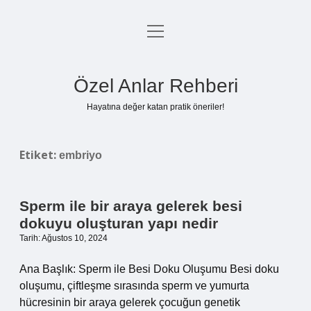
menüyü
Anasayfa
aç
Gizlilik Politikası
Özel Anlar Rehberi
Yasal Uyarı
Hayatına değer katan pratik öneriler!
Hakkımızda
Etiket:
embriyo
Sperm ile bir araya gelerek besi
dokuyu oluşturan yapı nedir
Tarih: Ağustos 10, 2024
Ana Başlık: Sperm ile Besi Doku Oluşumu Besi doku
oluşumu, çiftleşme sırasında sperm ve yumurta
hücresinin bir araya gelerek çocuğun genetik