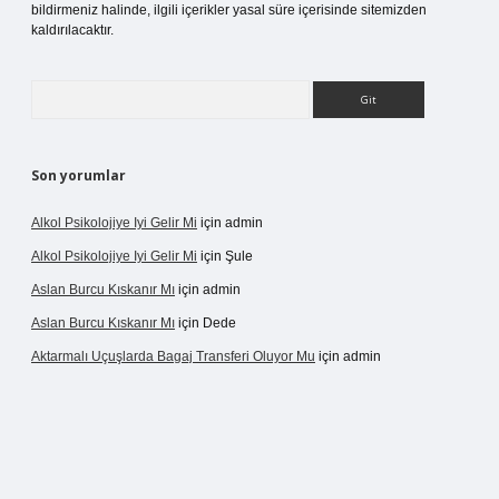
bildirmeniz halinde, ilgili içerikler yasal süre içerisinde sitemizden
kaldırılacaktır.
Arama
Son yorumlar
Alkol Psikolojiye Iyi Gelir Mi
için
admin
Alkol Psikolojiye Iyi Gelir Mi
için
Şule
Aslan Burcu Kıskanır Mı
için
admin
Aslan Burcu Kıskanır Mı
için
Dede
Aktarmalı Uçuşlarda Bagaj Transferi Oluyor Mu
için
admin