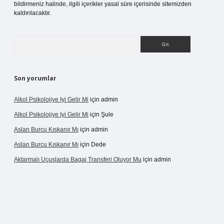
bildirmeniz halinde, ilgili içerikler yasal süre içerisinde sitemizden
kaldırılacaktır.
Arama
Son yorumlar
Alkol Psikolojiye Iyi Gelir Mi
için
admin
Alkol Psikolojiye Iyi Gelir Mi
için
Şule
Aslan Burcu Kıskanır Mı
için
admin
Aslan Burcu Kıskanır Mı
için
Dede
Aktarmalı Uçuşlarda Bagaj Transferi Oluyor Mu
için
admin