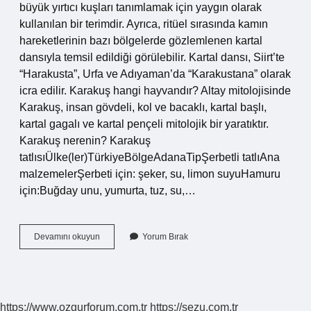
büyük yırtıcı kuşları tanımlamak için yaygın olarak
kullanılan bir terimdir. Ayrıca, ritüel sırasında kamın
hareketlerinin bazı bölgelerde gözlemlenen kartal
dansıyla temsil edildiği görülebilir. Kartal dansı, Siirt’te
“Harakusta”, Urfa ve Adıyaman’da “Karakustana” olarak
icra edilir. Karakuş hangi hayvandır? Altay mitolojisinde
Karakuş, insan gövdeli, kol ve bacaklı, kartal başlı,
kartal gagalı ve kartal pençeli mitolojik bir yaratıktır.
Karakuş nerenin? Karakuş
tatlısıÜlke(ler)TürkiyeBölgeAdanaTipŞerbetli tatlıAna
malzemelerŞerbeti için: şeker, su, limon suyuHamuru
için:Buğday unu, yumurta, tuz, su,…
Karakuş
Devamını okuyun
Yorum Bırak
Anlamı
Ne
Demek
https://www.ozgurforum.com.tr
https://sezu.com.tr