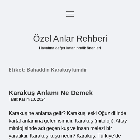
menüyü
Anasayfa
aç
Gizlilik Politikası
Özel Anlar Rehberi
Yasal Uyarı
Hayatına değer katan pratik öneriler!
Hakkımızda
Etiket:
Bahaddin Karakuş kimdir
Karakuş Anlamı Ne Demek
Tarih: Kasım 13, 2024
Karakuş ne anlama gelir? Karakuş, eski Oğuz dilinde
kartal anlamına gelen isimdir. Karakuş (mitoloji), Altay
mitolojisinde adı geçen kuş ve insan melezi bir
yaratıktır. Karakuş kuşu nedir? Karakuş, Türkiye’de