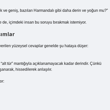
çık ve geniş, bazıları Harmandalı gibi daha derin ve yoğun mu?”
 de, içimdeki insan bu soruyu bırakmak istemiyor.
şımlar
verilen yüzeysel cevaplar genelde şu hataya düşer:
ce “alt tür” mantığıyla açıklanamayacak kadar derindir. Çünkü
şanarak, hissedilerek anlaşılır.
or: