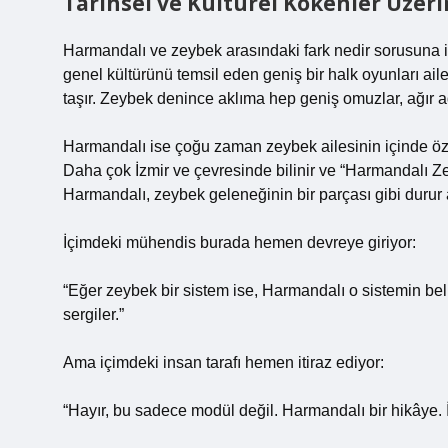
Tarihsel ve Kültürel Kökenler Üzeri
Harmandalı ve zeybek arasındaki fark nedir sorusuna il
genel kültürünü temsil eden geniş bir halk oyunları aile
taşır. Zeybek denince aklıma hep geniş omuzlar, ağır ad
Harmandalı ise çoğu zaman zeybek ailesinin içinde özel
Daha çok İzmir ve çevresinde bilinir ve “Harmandalı Zey
Harmandalı, zeybek geleneğinin bir parçası gibi durur 
İçimdeki mühendis burada hemen devreye giriyor:
“Eğer zeybek bir sistem ise, Harmandalı o sistemin belirl
sergiler.”
Ama içimdeki insan tarafı hemen itiraz ediyor:
“Hayır, bu sadece modül değil. Harmandalı bir hikâye. İçi