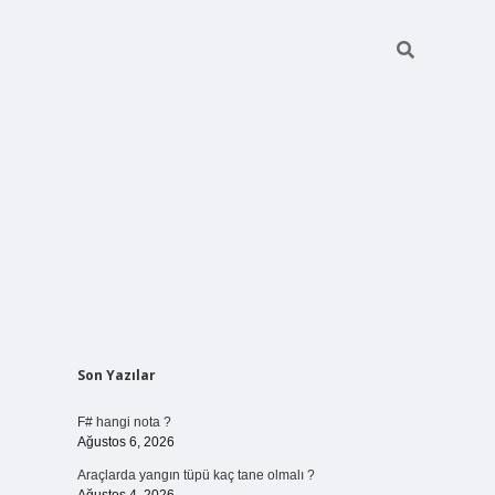
Sidebar
Son Yazılar
vdcasino giriş
F# hangi nota ?
Ağustos 6, 2026
Araçlarda yangın tüpü kaç tane olmalı ?