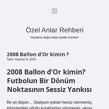
menüyü
Anasayfa
aç
Gizlilik Politikası
Özel Anlar Rehberi
Yasal Uyarı
Hayatına değer katan pratik öneriler!
Hakkımızda
2008 Ballon d’Or kimin ?
Tarih: Haziran 9, 2026
2008 Ballon d’Or kimin?
Futbolun Bir Dönüm
Noktasının Sessiz Yankısı
Bir an düşün… Stadyum ışıkları henüz sönmemiş,
tribünlerdeki uğultu kulaklardan silinmemiş, ekran