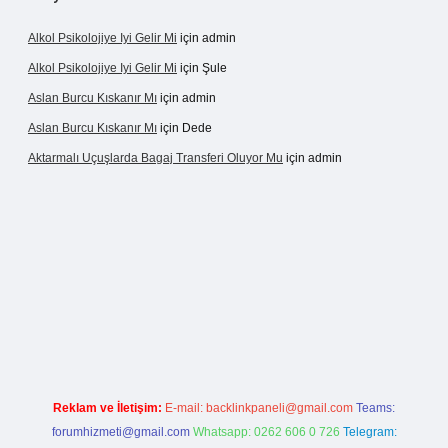
Alkol Psikolojiye Iyi Gelir Mi
için
admin
Alkol Psikolojiye Iyi Gelir Mi
için
Şule
Aslan Burcu Kıskanır Mı
için
admin
Aslan Burcu Kıskanır Mı
için
Dede
Aktarmalı Uçuşlarda Bagaj Transferi Oluyor Mu
için
admin
no giriş
Reklam ve İletişim:
E-mail:
backlinkpaneli@gmail.com
Teams:
forumhizmeti@gmail.com
Whatsapp: 0262 606 0 726
Telegram: