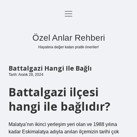
menüyü
Anasayfa
aç
Gizlilik Politikası
Özel Anlar Rehberi
Yasal Uyarı
Hayatına değer katan pratik öneriler!
Hakkımızda
Battalgazi Hangi Ile Bağlı
Tarih: Aralık 28, 2024
Battalgazi ilçesi
hangi ile bağlıdır?
Malatya’nın ikinci yerleşim yeri olan ve 1988 yılına
kadar Eskimalatya adıyla anılan ilçemizin tarihi çok