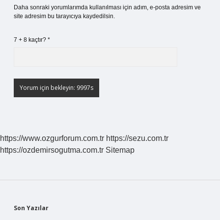
Daha sonraki yorumlarımda kullanılması için adım, e-posta adresim ve
site adresim bu tarayıcıya kaydedilsin.
7 + 8 kaçtır?
*
https://www.ozgurforum.com.tr
https://sezu.com.tr
https://ozdemirsogutma.com.tr
Sitemap
Sidebar
Son Yazılar