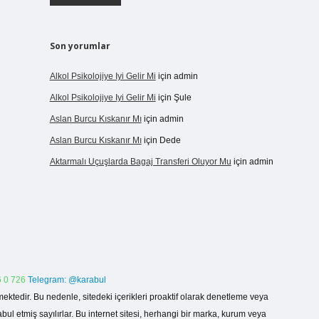
Son yorumlar
Alkol Psikolojiye Iyi Gelir Mi
için
admin
Alkol Psikolojiye Iyi Gelir Mi
için
Şule
Aslan Burcu Kıskanır Mı
için
admin
Aslan Burcu Kıskanır Mı
için
Dede
Aktarmalı Uçuşlarda Bagaj Transferi Oluyor Mu
için
admin
 0 726
Telegram: @karabul
ektedir. Bu nedenle, sitedeki içerikleri proaktif olarak denetleme veya
 etmiş sayılırlar. Bu internet sitesi, herhangi bir marka, kurum veya