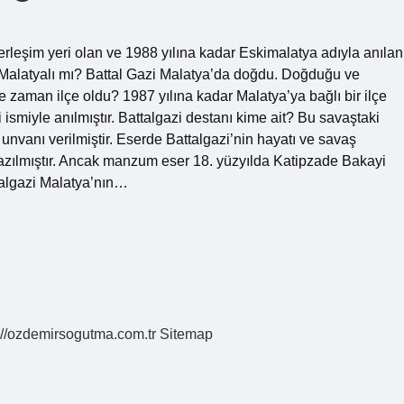
 yerleşim yeri olan ve 1988 yılına kadar Eskimalatya adıyla anılan
i Malatyalı mı? Battal Gazi Malatya’da doğdu. Doğduğu ve
e zaman ilçe oldu? 1987 yılına kadar Malatya’ya bağlı bir ilçe
ismiyle anılmıştır. Battalgazi destanı kime ait? Bu savaştaki
nvanı verilmiştir. Eserde Battalgazi’nin hayatı ve savaş
 yazılmıştır. Ancak manzum eser 18. yüzyılda Katipzade Bakayi
ttalgazi Malatya’nın…
://ozdemirsogutma.com.tr
Sitemap