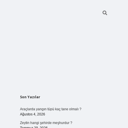
Sidebar
Son Yazılar
vdcasino giriş
Araçlarda yangın tüpü kaç tane olmalı ?
Ağustos 4, 2026
Zeytin hangi şehirde meşhurdur ?