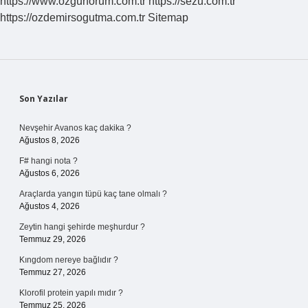
https://www.ozgurforum.com.tr
https://sezu.com.tr
https://ozdemirsogutma.com.tr
Sitemap
Sidebar
Son Yazılar
Nevşehir Avanos kaç dakika ?
Ağustos 8, 2026
F# hangi nota ?
Ağustos 6, 2026
Araçlarda yangın tüpü kaç tane olmalı ?
Ağustos 4, 2026
Zeytin hangi şehirde meşhurdur ?
Temmuz 29, 2026
Kıngdom nereye bağlıdır ?
Temmuz 27, 2026
Klorofil protein yapılı mıdır ?
Temmuz 25, 2026