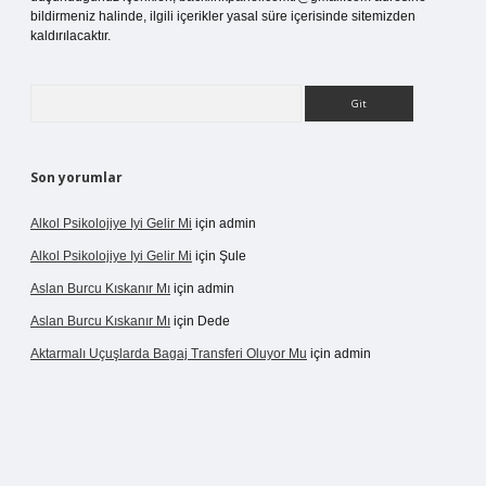
bildirmeniz halinde, ilgili içerikler yasal süre içerisinde sitemizden
kaldırılacaktır.
Arama
Son yorumlar
Alkol Psikolojiye Iyi Gelir Mi
için
admin
Alkol Psikolojiye Iyi Gelir Mi
için
Şule
Aslan Burcu Kıskanır Mı
için
admin
Aslan Burcu Kıskanır Mı
için
Dede
Aktarmalı Uçuşlarda Bagaj Transferi Oluyor Mu
için
admin