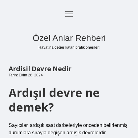
menüyü
Anasayfa
aç
Gizlilik Politikası
Özel Anlar Rehberi
Yasal Uyarı
Hayatına değer katan pratik öneriler!
Hakkımızda
Ardisil Devre Nedir
Tarih: Ekim 28, 2024
Ardışıl devre ne
demek?
Sayıcılar, ardışık saat darbeleriyle önceden belirlenmiş
durumlara sırayla değişen ardışık devrelerdir.