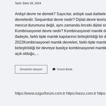
Tarih: Ekim 28, 2024
Ardışıl devre ne demek? Sayıcılar, ardışık saat darbel
devrelerdir. Sequential devre nedir? Dijital devre teori
mevcut durumuna değil, aynı zamanda önceki dijital siny
Kombinasyonel devre nedir? Kombinasyonel mantık devrele
ifadeyle, farklı tipte mantık kapılarının birleştirildiği 
2022Kombinasyonel mantık devreleri, farklı tipte mantık 
birleştirildiği bir devreye basitçe kombinasyonel mantık
açık olduğu,…
Ardisil
Devamını okuyun
Yorum Bırak
Devre
Nedir
https://www.ozgurforum.com.tr
https://sezu.com.tr
https