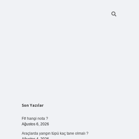
Sidebar
Son Yazılar
vdcasino gi
F# hangi nota ?
Ağustos 6, 2026
Araçlarda yangın tüpü kaç tane olmalı ?