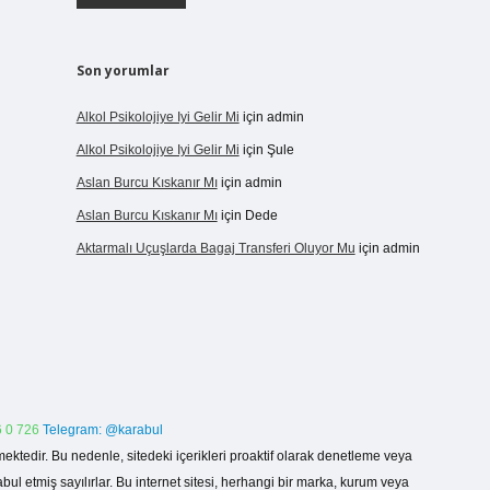
Son yorumlar
Alkol Psikolojiye Iyi Gelir Mi
için
admin
Alkol Psikolojiye Iyi Gelir Mi
için
Şule
Aslan Burcu Kıskanır Mı
için
admin
Aslan Burcu Kıskanır Mı
için
Dede
Aktarmalı Uçuşlarda Bagaj Transferi Oluyor Mu
için
admin
 0 726
Telegram: @karabul
ektedir. Bu nedenle, sitedeki içerikleri proaktif olarak denetleme veya
 etmiş sayılırlar. Bu internet sitesi, herhangi bir marka, kurum veya