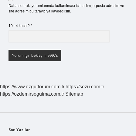
Daha sonraki yorumlarımda kullanılması için adım, e-posta adresim ve
site adresim bu tarayıcıya kaydedilsin.
10 - 4 kaçtır?
*
https://www.ozgurforum.com.tr
https://sezu.com.tr
https://ozdemirsogutma.com.tr
Sitemap
Sidebar
Son Yazılar