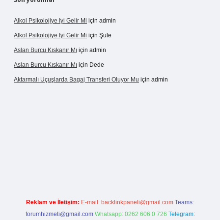
Alkol Psikolojiye Iyi Gelir Mi
için
admin
Alkol Psikolojiye Iyi Gelir Mi
için
Şule
Aslan Burcu Kıskanır Mı
için
admin
Aslan Burcu Kıskanır Mı
için
Dede
Aktarmalı Uçuşlarda Bagaj Transferi Oluyor Mu
için
admin
ino giriş
Reklam ve İletişim:
E-mail:
backlinkpaneli@gmail.com
Teams:
forumhizmeti@gmail.com
Whatsapp: 0262 606 0 726
Telegram: