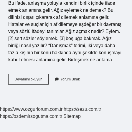
Bu ifade, anlaşma yoluyla kendini birlik içinde ifade
etmek anlamına gelir. Ağız eylemek ne demek? Bu,
dilinizi dışarı çıkararak af dilemek anlamına gelir.
Hatalar ve suçlar için af dilemeye eşdeğer bir davranış
veya sözlü ifadeyi tanımlar. Ağız açmak nedir? Eylem.
[2] sert sözler söylemek. [3] boşluğa bakmak. Ağız
birliği nasıl yazılır? “Danışmak” terimi, iki veya daha
fazla kişinin bir konu hakkında aynı şekilde konuşmayı
kabul etmesi anlamına gelir. Birleşmek ne anlama…
Ağız
Devamını okuyun
Yorum Bırak
Birligi
Yapmak
Ne
Demek
https://www.ozgurforum.com.tr
https://sezu.com.tr
https://ozdemirsogutma.com.tr
Sitemap