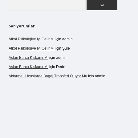
Arama
Son yorumlar
Alkol Psikolojiye Iyi Gelir Mi
için
admin
Alkol Psikolojiye Iyi Gelir Mi
için
Şule
Aslan Burcu Kıskanır Mı
için
admin
Aslan Burcu Kıskanır Mı
için
Dede
Aktarmalı Uçuşlarda Bagaj Transferi Oluyor Mu
için
admin
o giriş