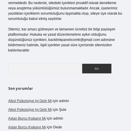
vermektedir. Bu nedenle, sitedeki içerikleri proaktif olarak denetleme
veya araştırma yükümlülüğümüz bulunmamaktadır. Ancak, üyelerimiz
yazdıkları içeriklerin sorumluluğunu taşımakta olup, siteye üye olarak bu
sorumluluğu kabul etmiş sayılırlar.
Sitemiz, kar amacı gütmeyen ve tamamen ücretsiz bir bilgi paylaşım
platformudur. Hukuka ve yasal düzenlemelere aykırı olduğunu
düşündüğünüz içerikleri,
backlinkpanelicomtr@gmail.com
adresine
bildirmeniz halinde, ilgili içerikler yasal süre içerisinde sitemizden
kaldırılacaktır.
Arama
Son yorumlar
Alkol Psikolojiye Iyi Gelir Mi
için
admin
Alkol Psikolojiye Iyi Gelir Mi
için
Şule
Aslan Burcu Kıskanır Mı
için
admin
Aslan Burcu Kıskanır Mı
için
Dede