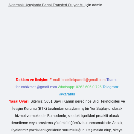
Aktarmalı Uçuşlarda Bagaj Transferi Oluyor Mu
için
admin
no giriş
Reklam ve İletişim:
E-mail:
backlinkpaneli@gmail.com
Teams:
forumhizmeti@gmail.com
Whatsapp: 0262 606 0 726
Telegram:
@karabul
Yasal Uyarı:
Sitemiz, 5651 Sayılı Kanun gereğince Bilgi Teknolojileri ve
İletişim Kurumu (BTK) tarafından onaylanmış bir Yer Sağlayıcı olarak
hizmet vermektedir. Bu nedenle, sitedeki içerikleri proaktif olarak
denetleme veya araştırma yükümlülüğümüz bulunmamaktadır. Ancak,
üyelerimiz yazdıkları içeriklerin sorumluluğunu taşımakta olup, siteye