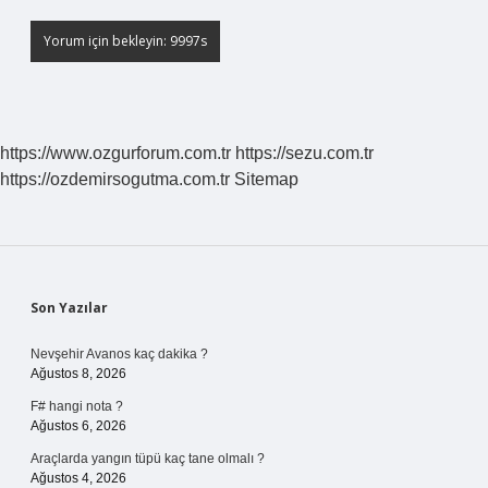
https://www.ozgurforum.com.tr
https://sezu.com.tr
https://ozdemirsogutma.com.tr
Sitemap
Sidebar
Son Yazılar
Nevşehir Avanos kaç dakika ?
Ağustos 8, 2026
F# hangi nota ?
Ağustos 6, 2026
Araçlarda yangın tüpü kaç tane olmalı ?
Ağustos 4, 2026