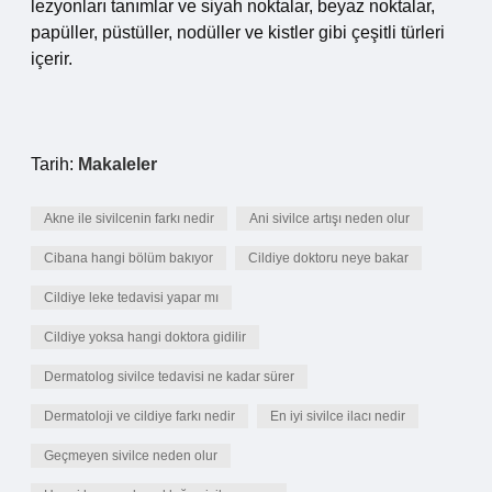
lezyonları tanımlar ve siyah noktalar, beyaz noktalar,
papüller, püstüller, nodüller ve kistler gibi çeşitli türleri
içerir.
Tarih:
Makaleler
Akne ile sivilcenin farkı nedir
Ani sivilce artışı neden olur
Cibana hangi bölüm bakıyor
Cildiye doktoru neye bakar
Cildiye leke tedavisi yapar mı
Cildiye yoksa hangi doktora gidilir
Dermatolog sivilce tedavisi ne kadar sürer
Dermatoloji ve cildiye farkı nedir
En iyi sivilce ilacı nedir
Geçmeyen sivilce neden olur