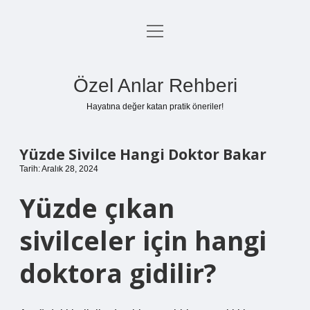
menüyü
Anasayfa
aç
Gizlilik Politikası
Özel Anlar Rehberi
Yasal Uyarı
Hayatına değer katan pratik öneriler!
Hakkımızda
Yüzde Sivilce Hangi Doktor Bakar
Tarih: Aralık 28, 2024
Yüzde çıkan
sivilceler için hangi
doktora gidilir?