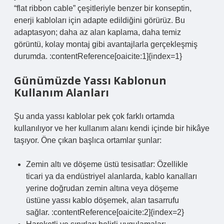
“flat ribbon cable” çeşitleriyle benzer bir konseptin,
enerji kabloları için adapte edildiğini görürüz. Bu
adaptasyon; daha az alan kaplama, daha temiz
görüntü, kolay montaj gibi avantajlarla gerçekleşmiş
durumda. :contentReference[oaicite:1]{index=1}
Günümüzde Yassı Kablonun
Kullanım Alanları
Şu anda yassı kablolar pek çok farklı ortamda
kullanılıyor ve her kullanım alanı kendi içinde bir hikâye
taşıyor. Öne çıkan başlıca ortamlar şunlar:
Zemin altı ve döşeme üstü tesisatlar: Özellikle
ticari ya da endüstriyel alanlarda, kablo kanalları
yerine doğrudan zemin altına veya döşeme
üstüne yassı kablo döşemek, alan tasarrufu
sağlar. :contentReference[oaicite:2]{index=2}