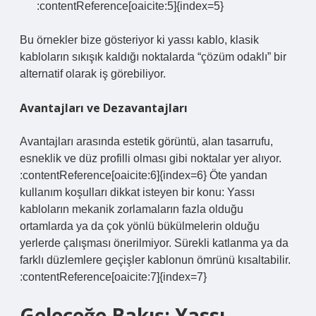
:contentReference[oaicite:5]{index=5}
Bu örnekler bize gösteriyor ki yassı kablo, klasik
kabloların sıkışık kaldığı noktalarda “çözüm odaklı” bir
alternatif olarak iş görebiliyor.
Avantajları ve Dezavantajları
Avantajları arasında estetik görüntü, alan tasarrufu,
esneklik ve düz profilli olması gibi noktalar yer alıyor.
:contentReference[oaicite:6]{index=6} Öte yandan
kullanım koşulları dikkat isteyen bir konu: Yassı
kabloların mekanik zorlamaların fazla olduğu
ortamlarda ya da çok yönlü bükülmelerin olduğu
yerlerde çalışması önerilmiyor. Sürekli katlanma ya da
farklı düzlemlere geçişler kablonun ömrünü kısaltabilir.
:contentReference[oaicite:7]{index=7}
Geleceğe Bakış: Yassı