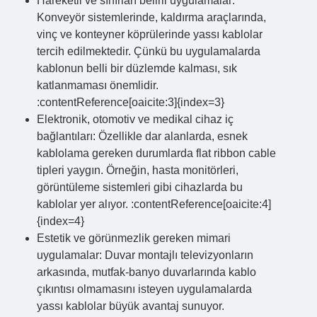
Hareketli ve sınırları belirli uygulamalar:
Konveyör sistemlerinde, kaldırma araçlarında,
vinç ve konteyner köprülerinde yassı kablolar
tercih edilmektedir. Çünkü bu uygulamalarda
kablonun belli bir düzlemde kalması, sık
katlanmaması önemlidir.
:contentReference[oaicite:3]{index=3}
Elektronik, otomotiv ve medikal cihaz iç
bağlantıları: Özellikle dar alanlarda, esnek
kablolama gereken durumlarda flat ribbon cable
tipleri yaygın. Örneğin, hasta monitörleri,
görüntüleme sistemleri gibi cihazlarda bu
kablolar yer alıyor. :contentReference[oaicite:4]
{index=4}
Estetik ve görünmezlik gereken mimari
uygulamalar: Duvar montajlı televizyonların
arkasında, mutfak‑banyo duvarlarında kablo
çıkıntısı olmamasını isteyen uygulamalarda
yassı kablolar büyük avantaj sunuyor.