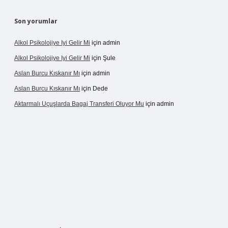
Son yorumlar
Alkol Psikolojiye Iyi Gelir Mi
için
admin
Alkol Psikolojiye Iyi Gelir Mi
için
Şule
Aslan Burcu Kıskanır Mı
için
admin
Aslan Burcu Kıskanır Mı
için
Dede
Aktarmalı Uçuşlarda Bagaj Transferi Oluyor Mu
için
admin
ş