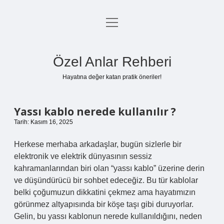
menüyü
Anasayfa
aç
Gizlilik Politikası
Özel Anlar Rehberi
Yasal Uyarı
Hayatına değer katan pratik öneriler!
Hakkımızda
Yassı kablo nerede kullanılır ?
Tarih: Kasım 16, 2025
Herkese merhaba arkadaşlar, bugün sizlerle bir
elektronik ve elektrik dünyasının sessiz
kahramanlarından biri olan “yassı kablo” üzerine derin
ve düşündürücü bir sohbet edeceğiz. Bu tür kablolar
belki çoğumuzun dikkatini çekmez ama hayatımızın
görünmez altyapısında bir köşe taşı gibi duruyorlar.
Gelin, bu yassı kablonun nerede kullanıldığını, neden