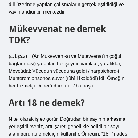
dili üzerinde yapılan çalışmaların gerçekleştirildiği ve
yayınlandığı bir merkezdir.
Mükevvenat ne demek
TDK?
(ﻣﻜﻮّﻧﺎﺕ) i. (Ar. Mukevven -āt ve Mutevvenāt’ın çoğul
bağlanması) yaratılan her şeydir, varlıklar, yaratıklar,
Mevcûdat: Vücudun vücuduna geldi / harpsichord-i
Muhterem ahsenos-suver (rûhî-i ikaldâdî) idi. Örneğin,
her hizmetçi Dilber’i durdurur / bu hoştur.
Artı 18 ne demek?
Nitel olarak işlev görür. Doğrudan bir sayının arkasına
yerleştirilirseniz, artı işareti genellikle belirli bir sayı
alanı görüntülemek için kullanılır. Örneğin, “18+” ifadesi