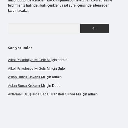
düşündüğünüz içerikleri,
backlinkpanelicomtr@gmail.com
adresine
bildirmeniz halinde, ilgili içerikler yasal süre içerisinde sitemizden
kaldırılacaktır.
Arama
Son yorumlar
Alkol Psikolojiye Iyi Gelir Mi
için
admin
Alkol Psikolojiye Iyi Gelir Mi
için
Şule
Aslan Burcu Kıskanır Mı
için
admin
Aslan Burcu Kıskanır Mı
için
Dede
Aktarmalı Uçuşlarda Bagaj Transferi Oluyor Mu
için
admin