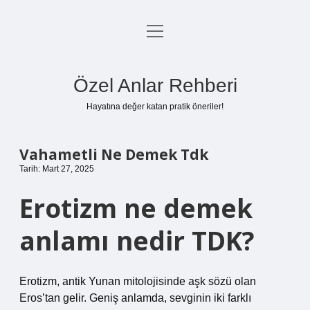
menüyü
Anasayfa
aç
Gizlilik Politikası
Özel Anlar Rehberi
Yasal Uyarı
Hayatına değer katan pratik öneriler!
Hakkımızda
Vahametli Ne Demek Tdk
Tarih: Mart 27, 2025
Erotizm ne demek
anlamı nedir TDK?
Erotizm, antik Yunan mitolojisinde aşk sözü olan
Eros’tan gelir. Geniş anlamda, sevginin iki farklı