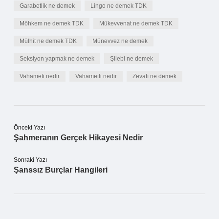
Garabetlik ne demek
Lingo ne demek TDK
Möhkem ne demek TDK
Mükevvenat ne demek TDK
Mülhit ne demek TDK
Münevvez ne demek
Seksiyon yapmak ne demek
Şilebi ne demek
Vahameti nedir
Vahametli nedir
Zevatı ne demek
Önceki Yazı
Şahmeranın Gerçek Hikayesi Nedir
Sonraki Yazı
Şanssız Burçlar Hangileri