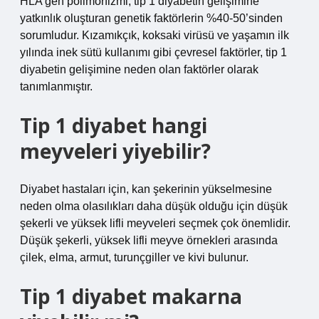
HLA gen polimorfizmi, tip 1 diyabetin gelişimine
yatkınlık oluşturan genetik faktörlerin %40-50’sinden
sorumludur. Kızamıkçık, koksaki virüsü ve yaşamın ilk
yılında inek sütü kullanımı gibi çevresel faktörler, tip 1
diyabetin gelişimine neden olan faktörler olarak
tanımlanmıştır.
Tip 1 diyabet hangi
meyveleri yiyebilir?
Diyabet hastaları için, kan şekerinin yükselmesine
neden olma olasılıkları daha düşük olduğu için düşük
şekerli ve yüksek lifli meyveleri seçmek çok önemlidir.
Düşük şekerli, yüksek lifli meyve örnekleri arasında
çilek, elma, armut, turunçgiller ve kivi bulunur.
Tip 1 diyabet makarna