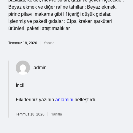
Beyaz ekmek ve diğer rafine tahıllar : Beyaz ekmek,
pirinç pilavı, makarna gibi lif içeriği düşük gıdalar.
İşlenmiş ve paketli gıdalar : Cips, kraker, şarküteri
ürünleri, paketli atıştırmalıklar.
Temmuz 18, 2026
Yanıtla
admin
İnci!
Fikirleriniz yazının
anlamını
netleştirdi.
Temmuz 18, 2026
Yanıtla