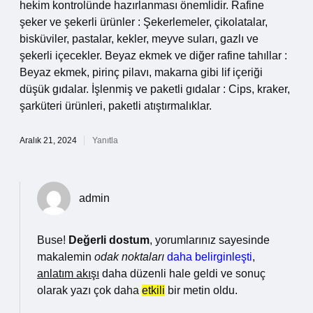
hekim kontrolünde hazırlanması önemlidir. Rafine
şeker ve şekerli ürünler : Şekerlemeler, çikolatalar,
bisküviler, pastalar, kekler, meyve suları, gazlı ve
şekerli içecekler. Beyaz ekmek ve diğer rafine tahıllar :
Beyaz ekmek, pirinç pilavı, makarna gibi lif içeriği
düşük gıdalar. İşlenmiş ve paketli gıdalar : Cips, kraker,
şarküteri ürünleri, paketli atıştırmalıklar.
Aralık 21, 2024
Yanıtla
admin
Buse!
Değerli dostum
, yorumlarınız sayesinde
makalemin
odak noktaları
daha belirginleşti
,
anlatım akışı
daha düzenli hale geldi ve sonuç
olarak yazı çok daha
etkili
bir metin oldu.