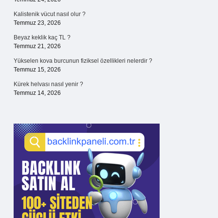
Kalistenik vücut nasıl olur ?
Temmuz 23, 2026
Beyaz keklik kaç TL ?
Temmuz 21, 2026
Yükselen kova burcunun fiziksel özellikleri nelerdir ?
Temmuz 15, 2026
Kürek helvası nasıl yenir ?
Temmuz 14, 2026