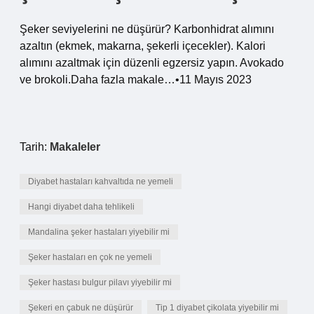
Şeker seviyelerini ne düşürür? Karbonhidrat alımını
azaltın (ekmek, makarna, şekerli içecekler). Kalori
alımını azaltmak için düzenli egzersiz yapın. Avokado
ve brokoli.Daha fazla makale…•11 Mayıs 2023
Tarih:
Makaleler
Diyabet hastaları kahvaltıda ne yemeli
Hangi diyabet daha tehlikeli
Mandalina şeker hastaları yiyebilir mi
Şeker hastaları en çok ne yemeli
Şeker hastası bulgur pilavı yiyebilir mi
Şekeri en çabuk ne düşürür
Tip 1 diyabet çikolata yiyebilir mi