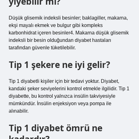
yiyebilir mi?
Düşük glisemik indeksli besinler; baklagiller, makarna,
ekşi mayalı ekmek ve bulgur gibi kompleks
karbonhidrat içeren besinler4. Makarna düşük glisemik
indeksli bir besin olduğundan diyabet hastaları
tarafından güvenle tüketilebilir.
Tip 1 şekere ne iyi gelir?
Tip 1 diyabetli kişiler için bir tedavi yoktur. Diyabet,
kandaki şeker seviyelerini kontrol etmekle ilgilidir. Tip 1
diyabette, bu kontrol yalnızca insülin takviyesiyle
mümkündür. İnsülin enjeksiyon veya pompa ile
alınabilir.
Tip 1 diyabet ömrü ne