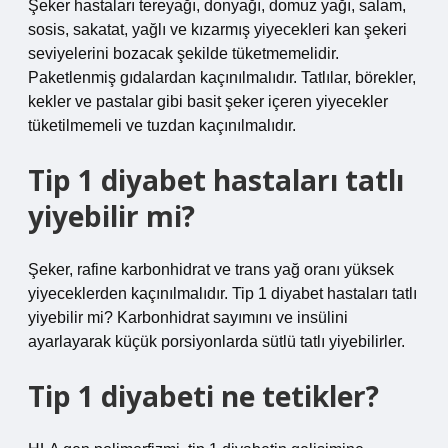
Şeker hastaları tereyağı, donyağı, domuz yağı, salam,
sosis, sakatat, yağlı ve kızarmış yiyecekleri kan şekeri
seviyelerini bozacak şekilde tüketmemelidir.
Paketlenmiş gıdalardan kaçınılmalıdır. Tatlılar, börekler,
kekler ve pastalar gibi basit şeker içeren yiyecekler
tüketilmemeli ve tuzdan kaçınılmalıdır.
Tip 1 diyabet hastaları tatlı
yiyebilir mi?
Şeker, rafine karbonhidrat ve trans yağ oranı yüksek
yiyeceklerden kaçınılmalıdır. Tip 1 diyabet hastaları tatlı
yiyebilir mi? Karbonhidrat sayımını ve insülini
ayarlayarak küçük porsiyonlarda sütlü tatlı yiyebilirler.
Tip 1 diyabeti ne tetikler?