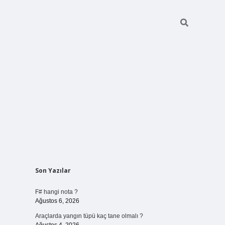
Sidebar
Son Yazılar
vdcasino gir
F# hangi nota ?
Ağustos 6, 2026
Araçlarda yangın tüpü kaç tane olmalı ?