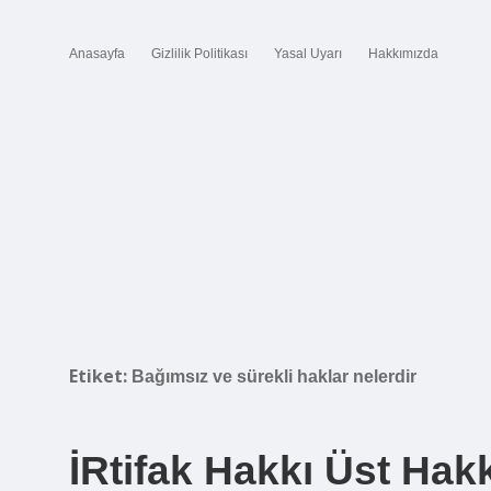
Anasayfa
Gizlilik Politikası
Yasal Uyarı
Hakkımızda
Etiket:
Bağımsız ve sürekli haklar nelerdir
İRtifak Hakkı Üst Hakk