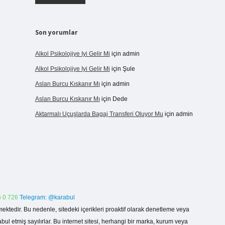
Son yorumlar
Alkol Psikolojiye Iyi Gelir Mi
için
admin
Alkol Psikolojiye Iyi Gelir Mi
için
Şule
Aslan Burcu Kıskanır Mı
için
admin
Aslan Burcu Kıskanır Mı
için
Dede
Aktarmalı Uçuşlarda Bagaj Transferi Oluyor Mu
için
admin
 0 726
Telegram: @karabul
ektedir. Bu nedenle, sitedeki içerikleri proaktif olarak denetleme veya
 etmiş sayılırlar. Bu internet sitesi, herhangi bir marka, kurum veya