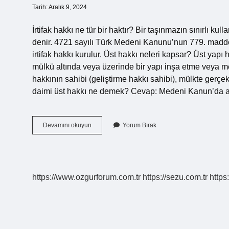
Tarih: Aralık 9, 2024
İrtifak hakkı ne tür bir haktır? Bir taşınmazın sınırlı ku
denir. 4721 sayılı Türk Medeni Kanunu’nun 779. maddes
irtifak hakkı kurulur. Üst hakkı neleri kapsar? Üst yapı
mülkü altında veya üzerinde bir yapı inşa etme veya mevc
hakkının sahibi (geliştirme hakkı sahibi), mülkte gerçek
daimi üst hakkı ne demek? Cevap: Medeni Kanun’da ayr
İRtifak
Devamını okuyun
Yorum Bırak
Hakkı
Üst
Hakkı
Mıdır
https://www.ozgurforum.com.tr
https://sezu.com.tr
https