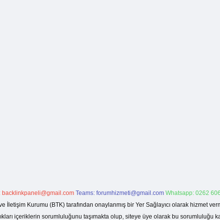
:
backlinkpaneli@gmail.com
Teams:
forumhizmeti@gmail.com
Whatsapp: 0262 606
ve İletişim Kurumu (BTK) tarafından onaylanmış bir Yer Sağlayıcı olarak hizmet verm
rı içeriklerin sorumluluğunu taşımakta olup, siteye üye olarak bu sorumluluğu kabul