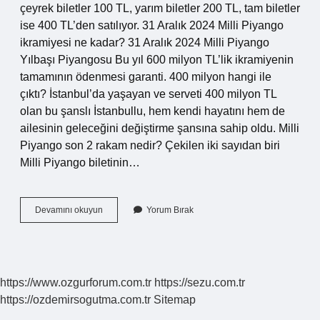
çeyrek biletler 100 TL, yarım biletler 200 TL, tam biletler
ise 400 TL’den satılıyor. 31 Aralık 2024 Milli Piyango
ikramiyesi ne kadar? 31 Aralık 2024 Milli Piyango
Yılbaşı Piyangosu Bu yıl 600 milyon TL’lik ikramiyenin
tamamının ödenmesi garanti. 400 milyon hangi ile
çıktı? İstanbul’da yaşayan ve serveti 400 milyon TL
olan bu şanslı İstanbullu, hem kendi hayatını hem de
ailesinin geleceğini değiştirme şansına sahip oldu. Milli
Piyango son 2 rakam nedir? Çekilen iki sayıdan biri
Milli Piyango biletinin…
Piyango
Devamını okuyun
Yorum Bırak
Bileti
Son
6
Rakam
Ne
https://www.ozgurforum.com.tr
https://sezu.com.tr
Kadar
https://ozdemirsogutma.com.tr
Sitemap
Veriyor