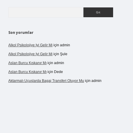
Arama
Son yorumlar
Alkol Psikolojiye Iyi Gelir Mi
için
admin
Alkol Psikolojiye Iyi Gelir Mi
için
Şule
Aslan Burcu Kıskanır Mı
için
admin
Aslan Burcu Kıskanır Mı
için
Dede
Aktarmalı Uçuşlarda Bagaj Transferi Oluyor Mu
için
admin
o giriş