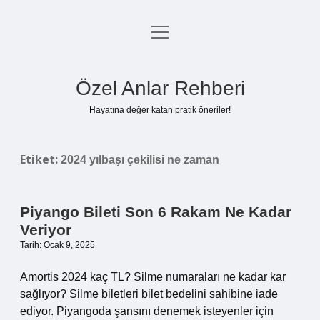
menüyü
Anasayfa
aç
Gizlilik Politikası
Özel Anlar Rehberi
Yasal Uyarı
Hayatına değer katan pratik öneriler!
Hakkımızda
Etiket:
2024 yılbaşı çekilisi ne zaman
Piyango Bileti Son 6 Rakam Ne Kadar
Veriyor
Tarih: Ocak 9, 2025
Amortis 2024 kaç TL? Silme numaraları ne kadar kar
sağlıyor? Silme biletleri bilet bedelini sahibine iade
ediyor. Piyangoda şansını denemek isteyenler için