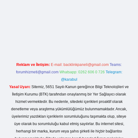
asino giriş
Reklam ve İletişim:
E-mail:
backlinkpaneli@gmail.com
Teams:
forumhizmeti@gmail.com
Whatsapp: 0262 606 0 726
Telegram:
@karabul
Yasal Uyarı:
Sitemiz, 5651 Sayılı Kanun gereğince Bilgi Teknolojileri ve
İletişim Kurumu (BTK) tarafından onaylanmış bir Yer Sağlayıcı olarak
hizmet vermektedir. Bu nedenle, sitedeki içerikleri proaktif olarak
denetleme veya araştırma yükümlülüğümüz bulunmamaktadır. Ancak,
üyelerimiz yazdıkları içeriklerin sorumluluğunu taşımakta olup, siteye
üye olarak bu sorumluluğu kabul etmiş sayılırlar. Bu internet sitesi,
herhangi bir marka, kurum veya şahıs şirketi ile hiçbir bağlantısı