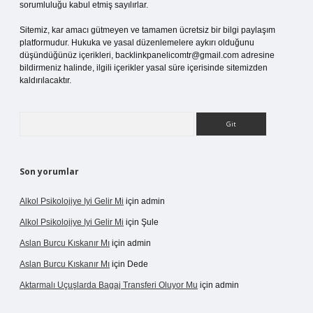
sorumluluğu kabul etmiş sayılırlar.
Sitemiz, kar amacı gütmeyen ve tamamen ücretsiz bir bilgi paylaşım
platformudur. Hukuka ve yasal düzenlemelere aykırı olduğunu
düşündüğünüz içerikleri,
backlinkpanelicomtr@gmail.com
adresine
bildirmeniz halinde, ilgili içerikler yasal süre içerisinde sitemizden
kaldırılacaktır.
Arama
Son yorumlar
Alkol Psikolojiye Iyi Gelir Mi
için
admin
Alkol Psikolojiye Iyi Gelir Mi
için
Şule
Aslan Burcu Kıskanır Mı
için
admin
Aslan Burcu Kıskanır Mı
için
Dede
Aktarmalı Uçuşlarda Bagaj Transferi Oluyor Mu
için
admin