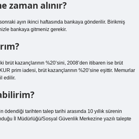
ne zaman alınır?
nraki ayın ikinci haftasında bankaya gönderilir. Birikmiş
izle bankaya gitmeniz gerekir.
ırım?
i brüt kazançlarının %20’sini, 2008’den itibaren ise brüt
-KUR prim iadesi, brüt kazançlarının %20’sine eşittir. Memurlar
 edilir.
abilirim?
min ödendiği tarihten talep tarihi arasında 10 yıllık sürenin
nduğu İl Müdürlüğü/Sosyal Güvenlik Merkezine yazılı talepte