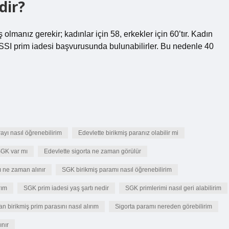
dir?
lmanız gerekir; kadınlar için 58, erkekler için 60’tır. Kadın
 SSI prim iadesi başvurusunda bulunabilirler. Bu nedenle 40
ayı nasıl öğrenebilirim
Edevlette birikmiş paranız olabilir mi
SGK var mı
Edevlette sigorta ne zaman görülür
ı ne zaman alınır
SGK birikmiş paramı nasıl öğrenebilirim
rım
SGK prim iadesi yaş şartı nedir
SGK primlerimi nasıl geri alabilirim
 birikmiş prim parasını nasıl alırım
Sigorta paramı nereden görebilirim
ınır