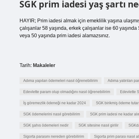
SGK prim iadesi yaş şartı ne
HAYIR; Prim iadesi almak için emeklilik yaşına ulaşmış o
çalışanlar 58 yaşında, erkek çalışanlar ise 60 yaşında
veya 50 yaşında prim iadesi alamazsınız.
Tarih:
Makaleler
Adıma yapılan ödemeleri nasıl öğrenebilirim
Adıma yatırılan par
Edevlette param olup olmadığını nasıl öğrenebilirim
Edevlette 
İş göremezlik ödeneği ne kadar 2024
SGK birikmiş ödeme tutar
SGK ödemelerini nasıl görebilirim
SGK prim iadesi ne kadar alı
SGK şahıs ödemeleri nedir
SGK sitesine nasıl girilir
SGKdan
Sigorta parasını nereden görebilirim
Sigorta prim parası nasıl al