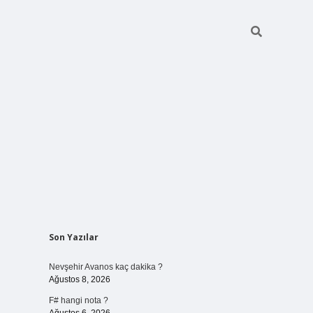
Sidebar
Son Yazılar
vdcasino giriş
Nevşehir Avanos kaç dakika ?
Ağustos 8, 2026
F# hangi nota ?