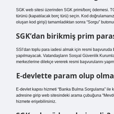
SGK web sitesi üzerinden SGK primi/borç ödemesi. TC
türünü (kapatılacak borç türü) seçin. Kod doğrulamanı
oluşan kod girişi) tamamladıktan sonra “Sorgu” butonun
SGK’dan birikmiş prim parası
SSI’dan toplu para iadesi almak için resmi başvuruda 
yapılmayacak. Vatandaşların Sosyal Güvenlik Kurumlar
merkezlerine dilekçe vererek resmi başvurularını yapmal
E-devlette param olup olmad
E-devlet kapısı hizmeti “Banka Bulma Sorgulama” ile kol
adresine girip web sitesindeki arama çubuğuna “Mev
hizmete erişebilirsiniz.