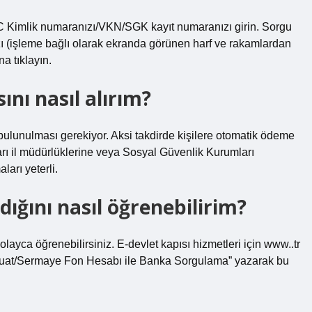
 Kimlik numaranızı/VKN/SGK kayıt numaranızı girin. Sorgu
zı (işleme bağlı olarak ekranda görünen harf ve rakamlardan
a tıklayın.
nı nasıl alırım?
bulunulması gerekiyor. Aksi takdirde kişilere otomatik ödeme
ı il müdürlüklerine veya Sosyal Güvenlik Kurumları
arı yeterli.
ığını nasıl öğrenebilirim?
ayca öğrenebilirsiniz. E-devlet kapısı hizmetleri için www..tr
duat/Sermaye Fon Hesabı ile Banka Sorgulama” yazarak bu