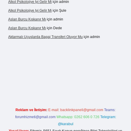
Alkol Psikolojiye Iyi Gelir Mi
için
admin
Alkol Psikolojiye Iyi Gelir Mi
için
Şule
Aslan Burcu Kıskanır Mı
için
admin
Aslan Burcu Kıskanır Mı
için
Dede
Aktarmalı Uçuşlarda Bagaj Transferi Oluyor Mu
için
admin
asino giriş
Reklam ve İletişim:
E-mail:
backlinkpaneli@gmail.com
Teams:
forumhizmeti@gmail.com
Whatsapp: 0262 606 0 726
Telegram:
@karabul