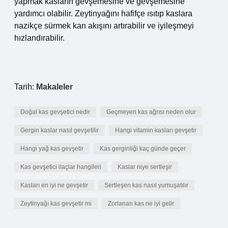
yapmak kasların gevşemesine ve gevşemesine
yardımcı olabilir. Zeytinyağını hafifçe ısıtıp kaslara
nazikçe sürmek kan akışını artırabilir ve iyileşmeyi
hızlandırabilir.
Tarih:
Makaleler
Doğal kas gevşetici nedir
Geçmeyen kas ağrısı neden olur
Gergin kaslar nasıl gevşetilir
Hangi vitamin kasları gevşetir
Hangi yağ kas gevşetir
Kas gerginliği kaç günde geçer
Kas gevşetici ilaçlar hangileri
Kaslar niye sertleşir
Kasları en iyi ne gevşetir
Sertleşen kas nasıl yumuşatılır
Zeytinyağı kas gevşetir mi
Zorlanan kas ne iyi gelir