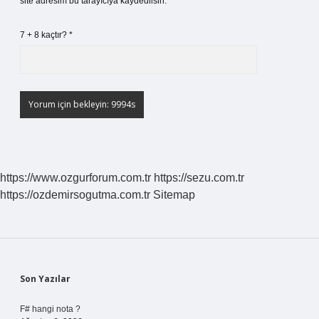
site adresim bu tarayıcıya kaydedilsin.
7 + 8 kaçtır?
*
https://www.ozgurforum.com.tr
https://sezu.com.tr
https://ozdemirsogutma.com.tr
Sitemap
Sidebar
Son Yazılar
F# hangi nota ?