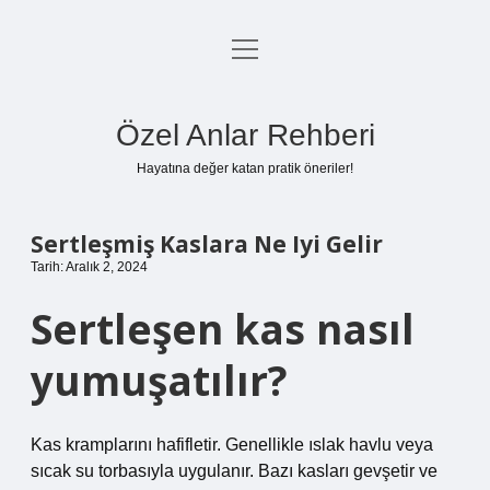
menüyü
Anasayfa
aç
Gizlilik Politikası
Özel Anlar Rehberi
Yasal Uyarı
Hayatına değer katan pratik öneriler!
Hakkımızda
Sertleşmiş Kaslara Ne Iyi Gelir
Tarih: Aralık 2, 2024
Sertleşen kas nasıl
yumuşatılır?
Kas kramplarını hafifletir. Genellikle ıslak havlu veya
sıcak su torbasıyla uygulanır. Bazı kasları gevşetir ve