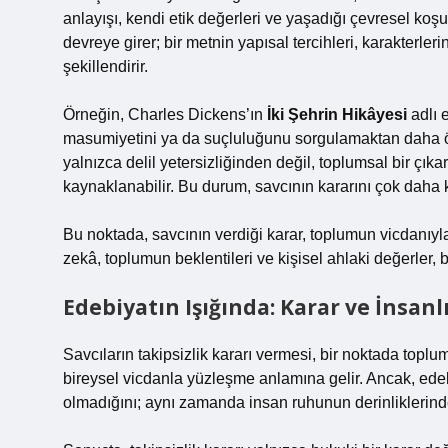
anlayışı, kendi etik değerleri ve yaşadığı çevresel koşul
devreye girer; bir metnin yapısal tercihleri, karakterler
şekillendirir.
Örneğin, Charles Dickens’ın
İki Şehrin Hikâyesi
adlı 
masumiyetini ya da suçluluğunu sorgulamaktan daha öneml
yalnızca delil yetersizliğinden değil, toplumsal bir çı
kaynaklanabilir. Bu durum, savcının kararını çok daha 
Bu noktada, savcının verdiği karar, toplumun vicdanıyl
zekâ, toplumun beklentileri ve kişisel ahlaki değerler, b
Edebiyatın Işığında: Karar ve İnsanl
Savcıların takipsizlik kararı vermesi, bir noktada toplu
bireysel vicdanla yüzleşme anlamına gelir. Ancak, edeb
olmadığını; aynı zamanda insan ruhunun derinliklerinde