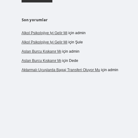
Son yorumlar
Alkol Psikolojiye Iyi Gelir Mi
için
admin
Alkol Psikolojiye Iyi Gelir Mi
için
Şule
Aslan Burcu Kıskanır Mı
için
admin
Aslan Burcu Kıskanır Mı
için
Dede
Aktarmalı Uçuşlarda Bagaj Transferi Oluyor Mu
için
admin