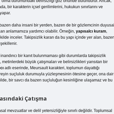
lu” olma durumundaki belirsizliği göz önünde bulundurur. Ancak,
a, bir karakterin içsel gerilimlerini, hukukun sınırlarını ve
 yapar.
e, bazen daha insani bir yerden, bazen de bir gözlemcinin duyusa
ları anlamamıza yardımcı olabilir. Örneğin,
yapısalcı kuram
,
şekilde inceler. Takipsizlik kararı da bu yapı içinde yer alan, baze
ekillenir.
r inandırıcı bir kanıt bulunmaması gibi durumlarda takipsizlik
e, metinlerdeki büyük çatışmaları ve belirsizlikleri yansıtan bir
cı
adlı eserinde, Meursault karakteri, toplumun dayattığı
 bireyin suçluluk durumuyla yüzleşmesinin ötesine geçer, ona dair
ekilde, bir savcı da bazen suçluluğun kesinliğine ulaşamaz ve bu
rasındaki Çatışma
sal mevzuatlar ve delil yetersizliğiyle sınırlı değildir. Toplumsal