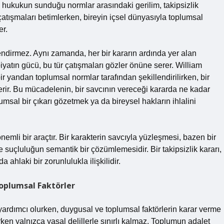
ve hukukun sunduğu normlar arasındaki gerilim, takipsizlik
u çatışmaları betimlerken, bireyin içsel dünyasıyla toplumsal
er.
endirmez. Aynı zamanda, her bir kararın ardında yer alan
yatın gücü, bu tür çatışmaları gözler önüne serer. William
ir yandan toplumsal normlar tarafından şekillendirilirken, bir
rir. Bu mücadelenin, bir savcının vereceği kararda ne kadar
lumsal bir çıkarı gözetmek ya da bireysel hakların ihlalini
önemli bir araçtır. Bir karakterin savcıyla yüzleşmesi, bazen bir
e suçluluğun semantik bir çözümlemesidir. Bir takipsizlik kararı,
ahlaki bir zorunlulukla ilişkilidir.
Toplumsal Faktörler
ardımcı olurken, duygusal ve toplumsal faktörlerin karar verme
rirken yalnızca yasal delillerle sınırlı kalmaz. Toplumun adalet