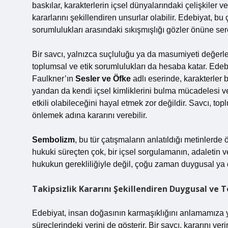
baskılar, karakterlerin içsel dünyalarındaki çelişkiler 
kararlarını şekillendiren unsurlar olabilir. Edebiyat, b
sorumlulukları arasındaki sıkışmışlığı gözler önüne ser
Bir savcı, yalnızca suçluluğu ya da masumiyeti değerl
toplumsal ve etik sorumlulukları da hesaba katar. Edebi
Faulkner’ın
Sesler ve Öfke
adlı eserinde, karakterler b
yandan da kendi içsel kimliklerini bulma mücadelesi ve
etkili olabileceğini hayal etmek zor değildir. Savcı, top
önlemek adına kararını verebilir.
Sembolizm
, bu tür çatışmaların anlatıldığı metinlerde 
hukuki süreçten çok, bir içsel sorgulamanın, adaletin v
hukukun gerekliliğiyle değil, çoğu zaman duygusal ya da 
Takipsizlik Kararını Şekillendiren Duygusal ve 
Edebiyat, insan doğasının karmaşıklığını anlamamıza y
süreçlerindeki yerini de gösterir. Bir savcı, kararını ve