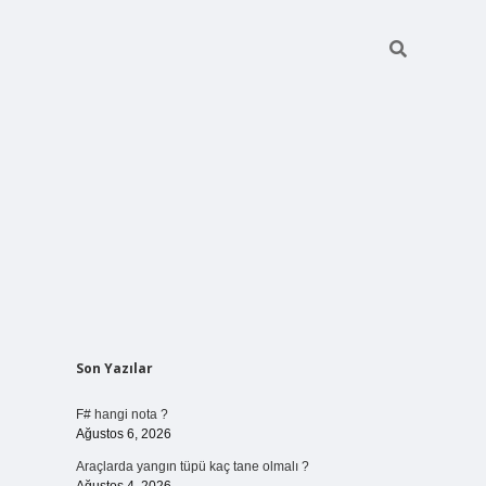
Sidebar
Son Yazılar
vdcasino giriş
F# hangi nota ?
Ağustos 6, 2026
Araçlarda yangın tüpü kaç tane olmalı ?