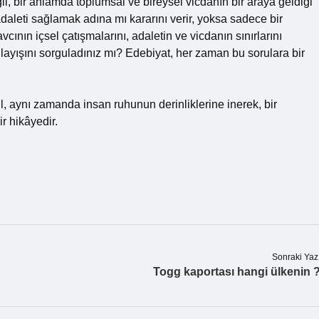
ğil, bir anlamda toplumsal ve bireysel vicdanın bir araya geldiği
 adaleti sağlamak adına mı kararını verir, yoksa sadece bir
cının içsel çatışmalarını, adaletin ve vicdanın sınırlarını
layışını sorguladınız mı? Edebiyat, her zaman bu sorulara bir
l, aynı zamanda insan ruhunun derinliklerine inerek, bir
r hikâyedir.
Sonraki Yaz
Togg kaportası hangi ülkenin 