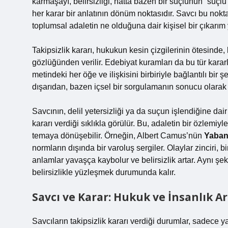
karmaşayı, belirsizliği, hatta bazen bir suçlunun “suç
her karar bir anlatının dönüm noktasıdır. Savcı bu noktad
toplumsal adaletin ne olduğuna dair kişisel bir çıkarım
Takipsizlik kararı, hukukun kesin çizgilerinin ötesind
gözlüğünden verilir. Edebiyat kuramları da bu tür karar
metindeki her öğe ve ilişkisini birbiriyle bağlantılı bir 
dışarıdan, bazen içsel bir sorgulamanın sonucu olarak ş
Savcının, delil yetersizliği ya da suçun işlendiğine dai
kararı verdiği sıklıkla görülür. Bu, adaletin bir özlemiyl
temaya dönüşebilir. Örneğin, Albert Camus’nün
Yaban
normların dışında bir varoluş sergiler. Olaylar zinciri,
anlamlar yavaşça kaybolur ve belirsizlik artar. Aynı ş
belirsizlikle yüzleşmek durumunda kalır.
Savcı ve Karar: Hukuk ve İnsanlık A
Savcıların takipsizlik kararı verdiği durumlar, sadece ya