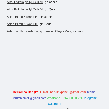
Alkol Psikolojiye Iyi Gelir Mi
için
admin
Alkol Psikolojiye Iyi Gelir Mi
için
Şule
Aslan Burcu Kıskanır Mı
için
admin
Aslan Burcu Kıskanır Mı
için
Dede
Aktarmalı Uçuşlarda Bagaj Transferi Oluyor Mu
için
admin
 giriş
Reklam ve İletişim:
E-mail:
backlinkpaneli@gmail.com
Teams:
forumhizmeti@gmail.com
Whatsapp: 0262 606 0 726
Telegram:
@karabul