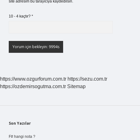
site adresim bu tarayıcıya kaydedilsin.
10 - 4 kaçtır?
*
https://www.ozgurforum.com.tr
https://sezu.com.tr
https://ozdemirsogutma.com.tr
Sitemap
Sidebar
Son Yazılar
F# hangi nota ?