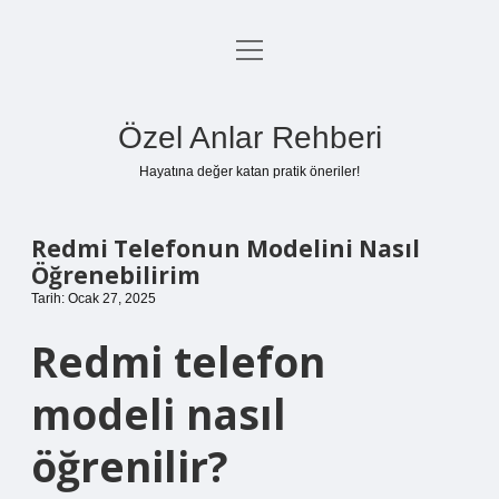
menüyü
Anasayfa
aç
Gizlilik Politikası
Özel Anlar Rehberi
Yasal Uyarı
Hayatına değer katan pratik öneriler!
Hakkımızda
Redmi Telefonun Modelini Nasıl
Öğrenebilirim
Tarih: Ocak 27, 2025
Redmi telefon
modeli nasıl
öğrenilir?