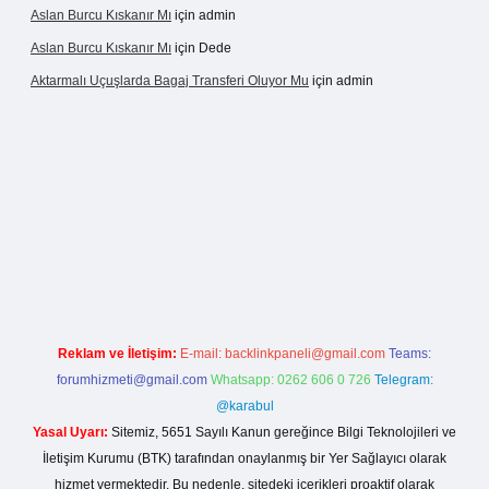
Aslan Burcu Kıskanır Mı
için
admin
Aslan Burcu Kıskanır Mı
için
Dede
Aktarmalı Uçuşlarda Bagaj Transferi Oluyor Mu
için
admin
asino giriş
Reklam ve İletişim:
E-mail:
backlinkpaneli@gmail.com
Teams:
forumhizmeti@gmail.com
Whatsapp: 0262 606 0 726
Telegram:
@karabul
Yasal Uyarı:
Sitemiz, 5651 Sayılı Kanun gereğince Bilgi Teknolojileri ve
İletişim Kurumu (BTK) tarafından onaylanmış bir Yer Sağlayıcı olarak
hizmet vermektedir. Bu nedenle, sitedeki içerikleri proaktif olarak