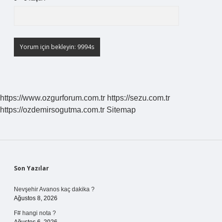
https://www.ozgurforum.com.tr
https://sezu.com.tr
https://ozdemirsogutma.com.tr
Sitemap
Sidebar
Son Yazılar
Nevşehir Avanos kaç dakika ?
Ağustos 8, 2026
F# hangi nota ?