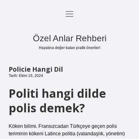
menüyü
Anasayfa
aç
Gizlilik Politikası
Özel Anlar Rehberi
Yasal Uyarı
Hayatına değer katan pratik öneriler!
Hakkımızda
Policie Hangi Dil
Tarih: Ekim 16, 2024
Politi hangi dilde
polis demek?
Köken bilimi. Fransızcadan Türkçeye geçen polis
teriminin kökeni Latince politia (vatandaşlık, yönetim)