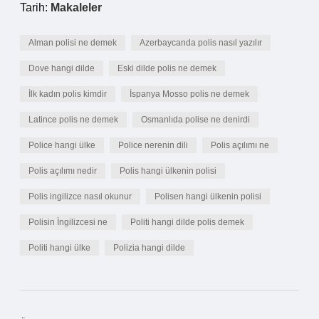
Tarih:
Makaleler
Alman polisi ne demek
Azerbaycanda polis nasıl yazılır
Dove hangi dilde
Eski dilde polis ne demek
İlk kadın polis kimdir
İspanya Mosso polis ne demek
Latince polis ne demek
Osmanlıda polise ne denirdi
Police hangi ülke
Police nerenin dili
Polis açılımı ne
Polis açılımı nedir
Polis hangi ülkenin polisi
Polis ingilizce nasıl okunur
Polisen hangi ülkenin polisi
Polisin İngilizcesi ne
Politi hangi dilde polis demek
Politi hangi ülke
Polizia hangi dilde