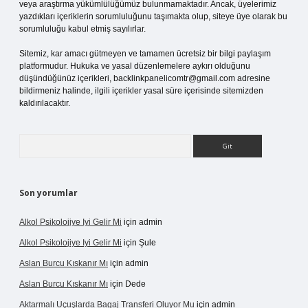
veya araştırma yükümlülüğümüz bulunmamaktadır. Ancak, üyelerimiz
yazdıkları içeriklerin sorumluluğunu taşımakta olup, siteye üye olarak bu
sorumluluğu kabul etmiş sayılırlar.
Sitemiz, kar amacı gütmeyen ve tamamen ücretsiz bir bilgi paylaşım
platformudur. Hukuka ve yasal düzenlemelere aykırı olduğunu
düşündüğünüz içerikleri,
backlinkpanelicomtr@gmail.com
adresine
bildirmeniz halinde, ilgili içerikler yasal süre içerisinde sitemizden
kaldırılacaktır.
Arama
Son yorumlar
Alkol Psikolojiye Iyi Gelir Mi
için
admin
Alkol Psikolojiye Iyi Gelir Mi
için
Şule
Aslan Burcu Kıskanır Mı
için
admin
Aslan Burcu Kıskanır Mı
için
Dede
Aktarmalı Uçuşlarda Bagaj Transferi Oluyor Mu
için
admin