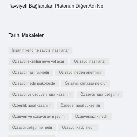
Tavsiyeli Bağlantılar:
Platonun Diğer Adı Ne
Tarih:
Makaleler
İnsanın kendine saygısı nasıl artar
Öz saygı eksikliği neye yol açar
Öz saygı nasıl artar
Öz saygı nasıl yükselir
Öz saygı neden önemlidir
Öz saygı nedir psikolojide
Öz saygı olmazsa ne olur
Öz saygı ve özgüven nasıl kazanılır
Öz sevgi nasıl geliştirilir
Özbenlik nasıl kazanılır
Özdeğer nasıl yükseltilir
Özgüven ve özsaygı aynı şey mi
Özgüvensizlik nedir
Özsaygı geliştirme nedir
Özsaygı kaybı nedir