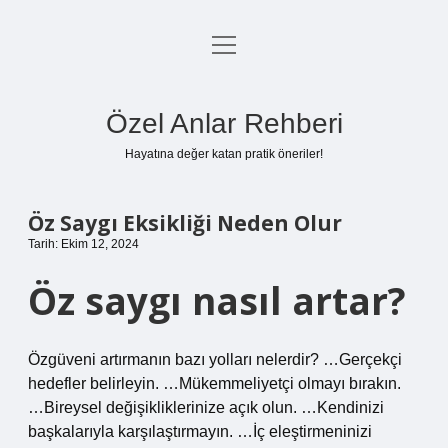
menüyü
Anasayfa
aç
Gizlilik Politikası
Özel Anlar Rehberi
Yasal Uyarı
Hayatına değer katan pratik öneriler!
Hakkımızda
Öz Saygı Eksikliği Neden Olur
Tarih: Ekim 12, 2024
Öz saygı nasıl artar?
Özgüveni artırmanın bazı yolları nelerdir? …Gerçekçi
hedefler belirleyin. …Mükemmeliyetçi olmayı bırakın.
…Bireysel değişikliklerinize açık olun. …Kendinizi
başkalarıyla karşılaştırmayın. …İç eleştirmeninizi