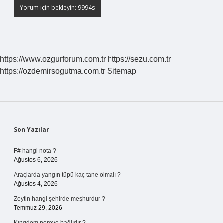
https://www.ozgurforum.com.tr
https://sezu.com.tr
https://ozdemirsogutma.com.tr
Sitemap
Sidebar
Son Yazılar
F# hangi nota ?
Ağustos 6, 2026
Araçlarda yangın tüpü kaç tane olmalı ?
Ağustos 4, 2026
Zeytin hangi şehirde meşhurdur ?
Temmuz 29, 2026
Kıngdom nereye bağlıdır ?