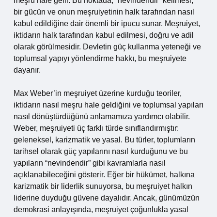
meşru hale gelir. Bu noktada, “nevindendir” kelimesi,
bir gücün ve onun meşruiyetinin halk tarafından nasıl
kabul edildiğine dair önemli bir ipucu sunar. Meşruiyet,
iktidarın halk tarafından kabul edilmesi, doğru ve adil
olarak görülmesidir. Devletin güç kullanma yeteneği ve
toplumsal yapıyı yönlendirme hakkı, bu meşruiyete
dayanır.
Max Weber’in meşruiyet üzerine kurduğu teoriler,
iktidarın nasıl meşru hale geldiğini ve toplumsal yapıları
nasıl dönüştürdüğünü anlamamıza yardımcı olabilir.
Weber, meşruiyeti üç farklı türde sınıflandırmıştır:
geleneksel, karizmatik ve yasal. Bu türler, toplumların
tarihsel olarak güç yapılarını nasıl kurduğunu ve bu
yapıların “nevindendir” gibi kavramlarla nasıl
açıklanabileceğini gösterir. Eğer bir hükümet, halkına
karizmatik bir liderlik sunuyorsa, bu meşruiyet halkın
liderine duyduğu güvene dayalıdır. Ancak, günümüzün
demokrasi anlayışında, meşruiyet çoğunlukla yasal