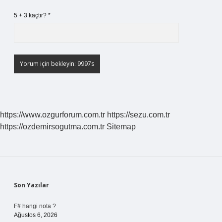
5 + 3 kaçtır?
*
https://www.ozgurforum.com.tr
https://sezu.com.tr
https://ozdemirsogutma.com.tr
Sitemap
Sidebar
Son Yazılar
F# hangi nota ?
Ağustos 6, 2026