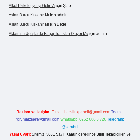
Alkol Psikolojiye Iyi Gelir Mi
için
Şule
Aslan Burcu Kıskanır Mı
için
admin
Aslan Burcu Kıskanır Mı
için
Dede
Aktarmalı Uçuşlarda Bagaj Transferi Oluyor Mu
için
admin
ino giriş
Reklam ve İletişim:
E-mail:
backlinkpaneli@gmail.com
Teams:
forumhizmeti@gmail.com
Whatsapp: 0262 606 0 726
Telegram:
@karabul
Yasal Uyarı:
Sitemiz, 5651 Sayılı Kanun gereğince Bilgi Teknolojileri ve