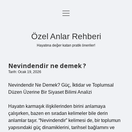
menüyü
Anasayfa
aç
Gizlilik Politikası
Özel Anlar Rehberi
Yasal Uyarı
Hayatına değer katan pratik öneriler!
Hakkımızda
Nevindendir ne demek ?
Tarih: Ocak 19, 2026
Nevindendir Ne Demek? Güç, İktidar ve Toplumsal
Düzen Üzerine Bir Siyaset Bilimi Analizi
Hayatın karmaşık ilişkilerinden birini anlamaya
çalışırken, bazen en sıradan kelimeler bile derin
anlamlar taşır. “Nevindendir” kelimesi de, bir toplumun
yapısındaki güç dinamiklerini, tarihsel bağlamını ve