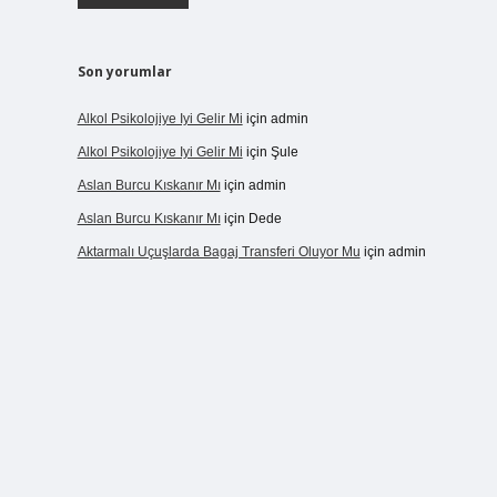
Son yorumlar
Alkol Psikolojiye Iyi Gelir Mi
için
admin
Alkol Psikolojiye Iyi Gelir Mi
için
Şule
Aslan Burcu Kıskanır Mı
için
admin
Aslan Burcu Kıskanır Mı
için
Dede
Aktarmalı Uçuşlarda Bagaj Transferi Oluyor Mu
için
admin