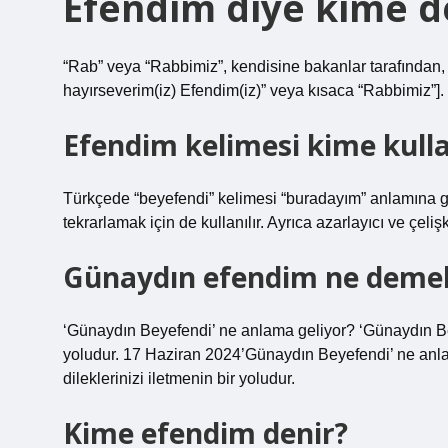
Efendim diye kime d
“Rab” veya “Rabbimiz”, kendisine bakanlar tarafından, 
hayırseverim(iz) Efendim(iz)” veya kısaca “Rabbimiz”].
Efendim kelimesi kime kulla
Türkçede “beyefendi” kelimesi “buradayım” anlamına ge
tekrarlamak için de kullanılır. Ayrıca azarlayıcı ve çelişk
Günaydın efendim ne deme
‘Günaydın Beyefendi’ ne anlama geliyor? ‘Günaydın Beyef
yoludur. 17 Haziran 2024’Günaydın Beyefendi’ ne anlam
dileklerinizi iletmenin bir yoludur.
Kime efendim denir?