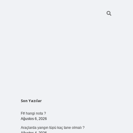
Sidebar
Son Yazılar
vdcasino giriş
F# hangi nota ?
Ağustos 6, 2026
Araçlarda yangın tüpü kaç tane olmalı ?