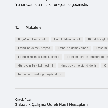
Yunancasından Türk Türkçesine geçmiştir.
Tarih:
Makaleler
Beyefendi kime denir
Efendi biri ne demek
Efendi hangi di
Efendi ne demek Arapça
Efendi ne demek dinde
Efendim 
Efendim kelimesi kime kullanılır
Efendim nerede ben nerede n
Günaydın Türk kelimesi mi
Kime bey kime efendi denir
Ki
Ne zamana kadar günaydın denir
Önceki Yazı
1 Saatlik Çalışma Ücreti Nasıl Hesaplanır