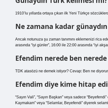
Günaydın Türk kelimesi mi?
1910’lu yıllarda ortaya çıkan ilk Yeni Türkçe sözcüklerd
Ne zamana kadar günaydın 
Ancak notunuza şu zaman tanımını eklemenizi rica eder
arasında “iyi günler”, 16:00 ile 22:00 arasında “iyi akşa
Efendim nerede ben nerede
TDK atasözü ne demek istiyor? Cevap: Ben ne diyoru
Efendim diye kime hitap edil
“Sayın Vali”, “Sayın Başkan” veya sadece “Beyefendi”
Kaymakam” veya “Selamlar, Beyefendi” diyerek selaml