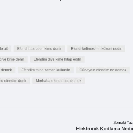
le ait
Efendi hazretleri kime denir
Efendi kelimesinin kökeni nedir
diye kime denir
Efendim diye kime hitap edilir
e demek
Efendimim ne zaman kullanılır
Günaydın efendim ne demek
me efendim denir
Merhaba efendim ne demek
Sonraki Yaz
Elektronik Kodlama Nedi