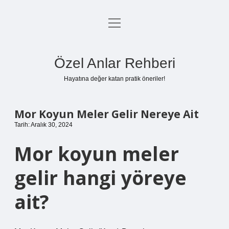
menüyü
Anasayfa
aç
Gizlilik Politikası
Özel Anlar Rehberi
Yasal Uyarı
Hayatına değer katan pratik öneriler!
Hakkımızda
Mor Koyun Meler Gelir Nereye Ait
Tarih: Aralık 30, 2024
Mor koyun meler
gelir hangi yöreye
ait?