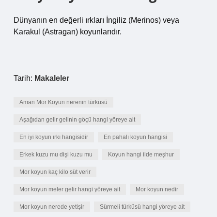
Dünyanın en değerli ırkları İngiliz (Merinos) veya
Karakul (Astragan) koyunlarıdır.
Tarih:
Makaleler
Aman Mor Koyun nerenin türküsü
Aşağıdan gelir gelinin göçü hangi yöreye ait
En iyi koyun ırkı hangisidir
En pahalı koyun hangisi
Erkek kuzu mu dişi kuzu mu
Koyun hangi ilde meşhur
Mor koyun kaç kilo süt verir
Mor koyun meler gelir hangi yöreye ait
Mor koyun nedir
Mor koyun nerede yetişir
Sürmeli türküsü hangi yöreye ait