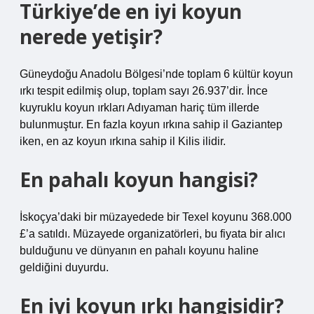
Türkiye’de en iyi koyun
nerede yetişir?
Güneydoğu Anadolu Bölgesi’nde toplam 6 kültür koyun
ırkı tespit edilmiş olup, toplam sayı 26.937’dir. İnce
kuyruklu koyun ırkları Adıyaman hariç tüm illerde
bulunmuştur. En fazla koyun ırkına sahip il Gaziantep
iken, en az koyun ırkına sahip il Kilis ilidir.
En pahalı koyun hangisi?
İskoçya’daki bir müzayedede bir Texel koyunu 368.000
£’a satıldı. Müzayede organizatörleri, bu fiyata bir alıcı
bulduğunu ve dünyanın en pahalı koyunu haline
geldiğini duyurdu.
En iyi koyun ırkı hangisidir?