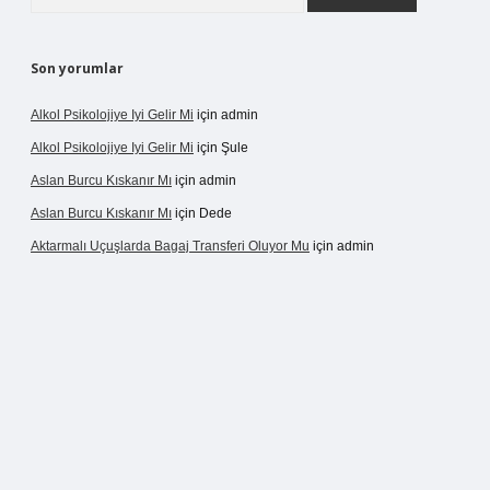
Son yorumlar
Alkol Psikolojiye Iyi Gelir Mi
için
admin
Alkol Psikolojiye Iyi Gelir Mi
için
Şule
Aslan Burcu Kıskanır Mı
için
admin
Aslan Burcu Kıskanır Mı
için
Dede
Aktarmalı Uçuşlarda Bagaj Transferi Oluyor Mu
için
admin
asino giriş