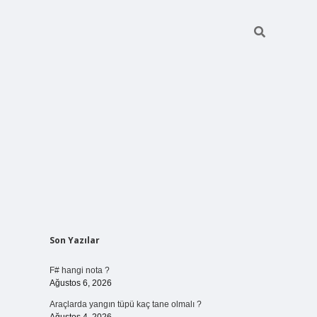
Sidebar
Son Yazılar
vdcasino 
F# hangi nota ?
Ağustos 6, 2026
Araçlarda yangın tüpü kaç tane olmalı ?