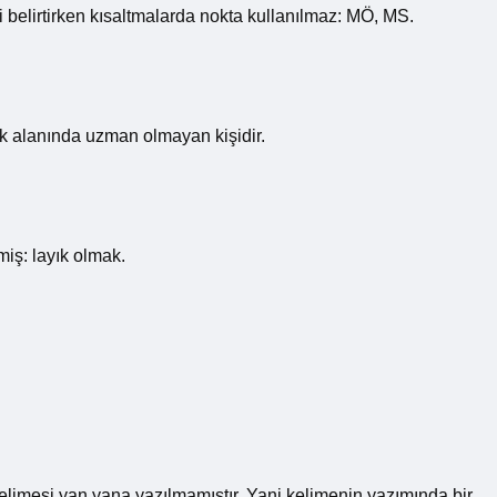
i ​​belirtirken kısaltmalarda nokta kullanılmaz: MÖ, MS.
ek alanında uzman olmayan kişidir.
iş: layık olmak.
kelimesi yan yana yazılmamıştır. Yani kelimenin yazımında bir