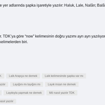
 yer adlarında şapka işaretiyle yazılır: Haluk, Lale, Nalân; Balâ
r. TDK’ya göre “now” kelimesinin doğru yazımı ayrı ayrı yazılıyor
elimelerden biri.
DK
Laik Arapça ne demek
Laik kelimesinde şapka var mı
zılır
Layığını mı layığını mı
Layık insan ne demek
Layıkıyla yapmak ne demek
Mö nasıl yazılır TDK
sıl yazılır