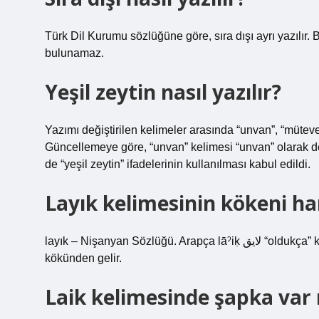
Türk Dil Kurumu sözlüğüne göre, sıra dışı ayrı yazılır. 
bulunamaz.
Yeşil zeytin nasıl yazılır?
Yazımı değiştirilen kelimeler arasında “unvan”, “mütevell
Güncellemeye göre, “unvan” kelimesi “unvan” olarak değiş
de “yeşil zeytin” ifadelerinin kullanılması kabul edildi.
Layık kelimesinin kökeni han
layık – Nişanyan Sözlüğü. Arapça lāˀiḳ لايق “oldukça” kelimesinden ödünç alınmış bir kelimedir ve bu kelime Arapça lyḳ
kökünden gelir.
Laik kelimesinde şapka var