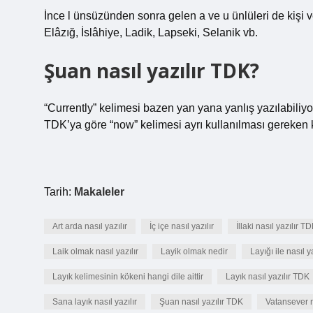
İnce l ünsüzünden sonra gelen a ve u ünlüleri de kişi ve
Elâzığ, İslâhiye, Ladik, Lapseki, Selanik vb.
Şuan nasıl yazılır TDK?
“Currently” kelimesi bazen yan yana yanlış yazılabiliyo
TDK’ya göre “now” kelimesi ayrı kullanılması gereken k
Tarih:
Makaleler
Art arda nasıl yazılır
İç içe nasıl yazılır
İllaki nasıl yazılır T
Laik olmak nasıl yazılır
Layik olmak nedir
Layığı ile nasıl ya
Layık kelimesinin kökeni hangi dile aittir
Layık nasıl yazılır TDK
Sana layık nasıl yazılır
Şuan nasıl yazılır TDK
Vatansever na