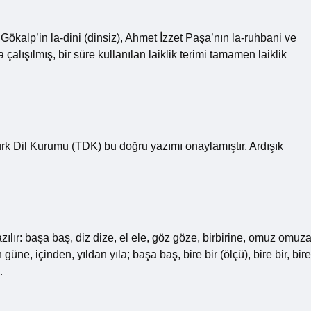
Gökalp’in la-dini (dinsiz), Ahmet İzzet Paşa’nın la-ruhbani ve
çalışılmış, bir süre kullanılan laiklik terimi tamamen laiklik
Türk Dil Kurumu (TDK) bu doğru yazımı onaylamıştır. Ardışık
yazılır: başa baş, diz dize, el ele, göz göze, birbirine, omuz omuza
ne, içinden, yıldan yıla; başa baş, bire bir (ölçü), bire bir, bire
…