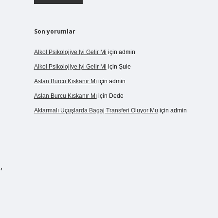
Son yorumlar
Alkol Psikolojiye Iyi Gelir Mi
için
admin
Alkol Psikolojiye Iyi Gelir Mi
için
Şule
Aslan Burcu Kıskanır Mı
için
admin
Aslan Burcu Kıskanır Mı
için
Dede
Aktarmalı Uçuşlarda Bagaj Transferi Oluyor Mu
için
admin
,