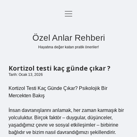
menüyü
Anasayfa
aç
Gizlilik Politikası
Özel Anlar Rehberi
Yasal Uyarı
Hayatına değer katan pratik öneriler!
Hakkımızda
Kortizol testi kaç günde çıkar ?
Tarih: Ocak 13, 2026
Kortizol Testi Kaç Günde Çıkar? Psikolojik Bir
Mercekten Bakış
İnsan davranışlarını anlamak, her zaman karmaşık bir
yolculuktur. Birçok faktör – duygular, düşünceler,
yaşadığımız çevre ve sosyal etkileşimler – birbirine
bağlıdır ve bizim nasıl davrandığımızı şekillendirir.