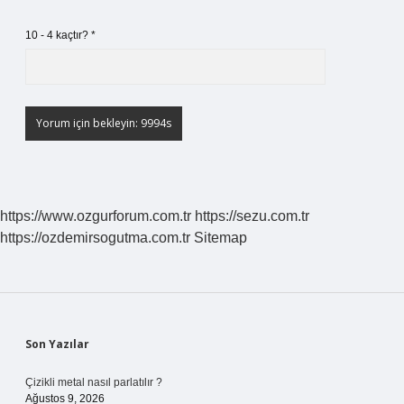
10 - 4 kaçtır?
*
https://www.ozgurforum.com.tr
https://sezu.com.tr
https://ozdemirsogutma.com.tr
Sitemap
Sidebar
Son Yazılar
Çizikli metal nasıl parlatılır ?
Ağustos 9, 2026