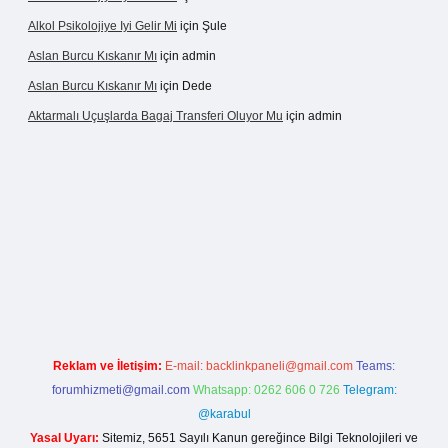
Alkol Psikolojiye Iyi Gelir Mi
için
Şule
Aslan Burcu Kıskanır Mı
için
admin
Aslan Burcu Kıskanır Mı
için
Dede
Aktarmalı Uçuşlarda Bagaj Transferi Oluyor Mu
için
admin
asino giriş
Reklam ve İletişim:
E-mail:
backlinkpaneli@gmail.com
Teams:
forumhizmeti@gmail.com
Whatsapp: 0262 606 0 726
Telegram:
@karabul
Yasal Uyarı:
Sitemiz, 5651 Sayılı Kanun gereğince Bilgi Teknolojileri ve