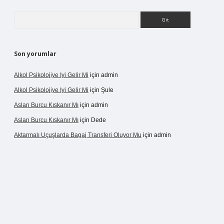
Arama
Son yorumlar
Alkol Psikolojiye Iyi Gelir Mi
için
admin
Alkol Psikolojiye Iyi Gelir Mi
için
Şule
Aslan Burcu Kıskanır Mı
için
admin
Aslan Burcu Kıskanır Mı
için
Dede
Aktarmalı Uçuşlarda Bagaj Transferi Oluyor Mu
için
admin
no giriş