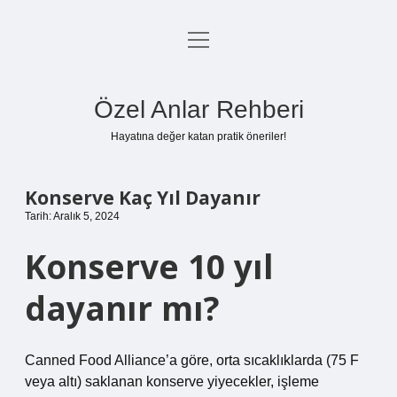
menüyü
Anasayfa
aç
Gizlilik Politikası
Özel Anlar Rehberi
Yasal Uyarı
Hayatına değer katan pratik öneriler!
Hakkımızda
Konserve Kaç Yıl Dayanır
Tarih: Aralık 5, 2024
Konserve 10 yıl
dayanır mı?
Canned Food Alliance’a göre, orta sıcaklıklarda (75 F
veya altı) saklanan konserve yiyecekler, işleme