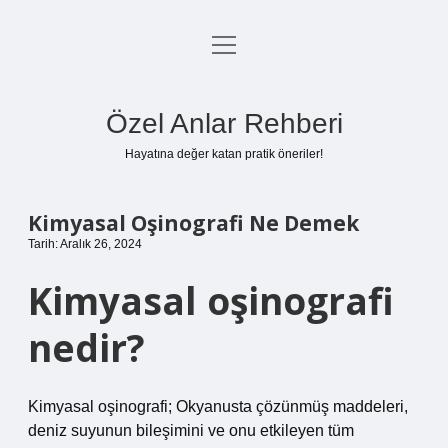
menüyü
Anasayfa
aç
Gizlilik Politikası
Özel Anlar Rehberi
Yasal Uyarı
Hayatına değer katan pratik öneriler!
Hakkımızda
Kimyasal Oşinografi Ne Demek
Tarih: Aralık 26, 2024
Kimyasal oşinografi
nedir?
Kimyasal oşinografi; Okyanusta çözünmüş maddeleri,
deniz suyunun bileşimini ve onu etkileyen tüm