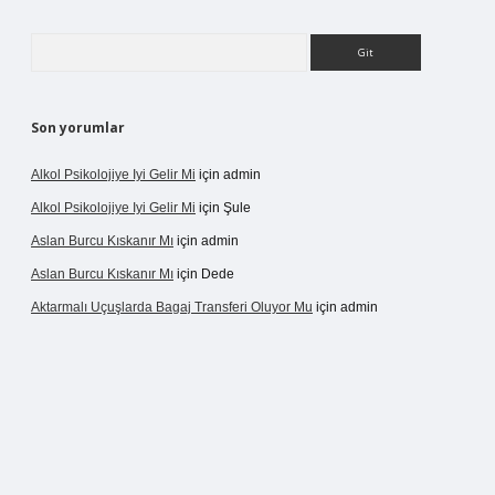
Arama
Son yorumlar
Alkol Psikolojiye Iyi Gelir Mi
için
admin
Alkol Psikolojiye Iyi Gelir Mi
için
Şule
Aslan Burcu Kıskanır Mı
için
admin
Aslan Burcu Kıskanır Mı
için
Dede
Aktarmalı Uçuşlarda Bagaj Transferi Oluyor Mu
için
admin
vdcasino giriş