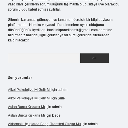
yazdıkları içeriklerin sorumluluğunu taşımakta olup, siteye üye olarak bu
sorumluluğu kabul etmiş sayılırlar.
Sitemiz, kar amacı gütmeyen ve tamamen ücretsiz bir bilgi paylaşım
platformudur. Hukuka ve yasal düzenlemelere aykırı olduğunu
düşündüğünüz içerikleri,
backlinkpanelicomtr@gmail.com
adresine
bildirmeniz halinde, ilgili içerikler yasal süre içerisinde sitemizden
kaldırılacaktır.
Arama
Son yorumlar
Alkol Psikolojiye Iyi Gelir Mi
için
admin
Alkol Psikolojiye Iyi Gelir Mi
için
Şule
Aslan Burcu Kıskanır Mı
için
admin
Aslan Burcu Kıskanır Mı
için
Dede
Aktarmalı Uçuşlarda Bagaj Transferi Oluyor Mu
için
admin