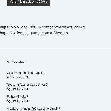
https://www.ozgurforum.com.tr
https://sezu.com.tr
https://ozdemirsogutma.com.tr
Sitemap
Sidebar
Son Yazılar
Çizikli metal nasıl parlatılır ?
Ağustos 9, 2026
Nevşehir Avanos kaç dakika ?
Ağustos 8, 2026
F# hangi nota ?
Ağustos 6, 2026
Araçlarda yangın tüpü kaç tane olmalı ?