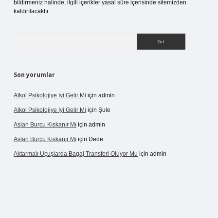
bildirmeniz halinde, ilgili içerikler yasal süre içerisinde sitemizden
kaldırılacaktır.
Arama
Son yorumlar
Alkol Psikolojiye Iyi Gelir Mi
için
admin
Alkol Psikolojiye Iyi Gelir Mi
için
Şule
Aslan Burcu Kıskanır Mı
için
admin
Aslan Burcu Kıskanır Mı
için
Dede
Aktarmalı Uçuşlarda Bagaj Transferi Oluyor Mu
için
admin