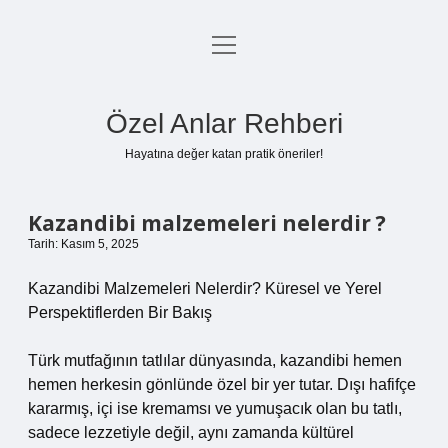
menüyü
Anasayfa
aç
Gizlilik Politikası
Özel Anlar Rehberi
Yasal Uyarı
Hayatına değer katan pratik öneriler!
Hakkımızda
Kazandibi malzemeleri nelerdir ?
Tarih: Kasım 5, 2025
Kazandibi Malzemeleri Nelerdir? Küresel ve Yerel
Perspektiflerden Bir Bakış
Türk mutfağının tatlılar dünyasında, kazandibi hemen
hemen herkesin gönlünde özel bir yer tutar. Dışı hafifçe
kararmış, içi ise kremamsı ve yumuşacık olan bu tatlı,
sadece lezzetiyle değil, aynı zamanda kültürel