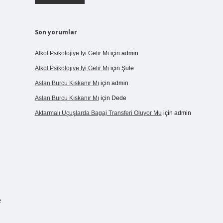
Son yorumlar
Alkol Psikolojiye Iyi Gelir Mi
için
admin
Alkol Psikolojiye Iyi Gelir Mi
için
Şule
Aslan Burcu Kıskanır Mı
için
admin
Aslan Burcu Kıskanır Mı
için
Dede
Aktarmalı Uçuşlarda Bagaj Transferi Oluyor Mu
için
admin
e