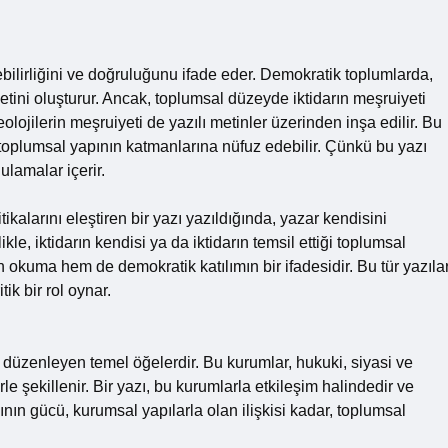
ebilirliğini ve doğruluğunu ifade eder. Demokratik toplumlarda,
yetini oluşturur. Ancak, toplumsal düzeyde iktidarın meşruiyeti
olojilerin meşruiyeti de yazılı metinler üzerinden inşa edilir. Bu
 toplumsal yapının katmanlarına nüfuz edebilir. Çünkü bu yazı
ulamalar içerir.
ikalarını eleştiren bir yazı yazıldığında, yazar kendisini
likle, iktidarın kendisi ya da iktidarın temsil ettiği toplumsal
 okuma hem de demokratik katılımın bir ifadesidir. Bu tür yazılar
ik bir rol oynar.
i düzenleyen temel öğelerdir. Bu kurumlar, hukuki, siyasi ve
le şekillenir. Bir yazı, bu kurumlarla etkileşim halindedir ve
azının gücü, kurumsal yapılarla olan ilişkisi kadar, toplumsal