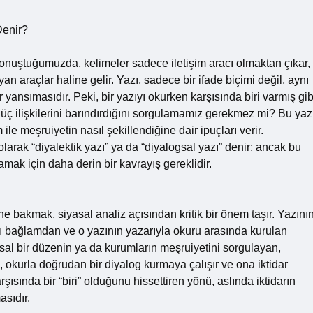
Denir?
onuştuğumuzda, kelimeler sadece iletişim aracı olmaktan çıkar,
yan araçlar haline gelir. Yazı, sadece bir ifade biçimi değil, aynı
r yansımasıdır. Peki, bir yazıyı okurken karşısında biri varmış gib
güç ilişkilerini barındırdığını sorgulamamız gerekmez mi? Bu yaz
 ile meşruiyetin nasıl şekillendiğine dair ipuçları verir.
larak “diyalektik yazı” ya da “diyalogsal yazı” denir; ancak bu
amak için daha derin bir kavrayış gereklidir.
ğine bakmak, siyasal analiz açısından kritik bir önem taşır. Yazını
ı bağlamdan ve o yazının yazarıyla okuru arasında kurulan
lumsal bir düzenin ya da kurumların meşruiyetini sorgulayan,
ü, okurla doğrudan bir diyalog kurmaya çalışır ve ona iktidar
rşısında bir “biri” olduğunu hissettiren yönü, aslında iktidarın
asıdır.