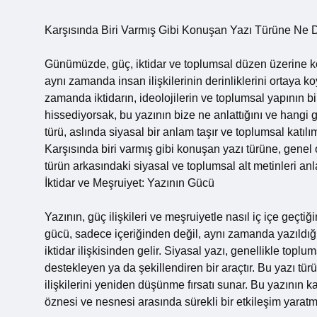
Karşısında Biri Varmış Gibi Konuşan Yazı Türüne Ne 
Günümüzde, güç, iktidar ve toplumsal düzen üzerine k
aynı zamanda insan ilişkilerinin derinliklerini ortaya ko
zamanda iktidarın, ideolojilerin ve toplumsal yapının bi
hissediyorsak, bu yazının bize ne anlattığını ve hangi 
türü, aslında siyasal bir anlam taşır ve toplumsal katılım
Karşısında biri varmış gibi konuşan yazı türüne, genel o
türün arkasındaki siyasal ve toplumsal alt metinleri anl
İktidar ve Meşruiyet: Yazının Gücü
Yazının, güç ilişkileri ve meşruiyetle nasıl iç içe geçti
gücü, sadece içeriğinden değil, aynı zamanda yazıldığ
iktidar ilişkisinden gelir. Siyasal yazı, genellikle top
destekleyen ya da şekillendiren bir araçtır. Bu yazı tür
ilişkilerini yeniden düşünme fırsatı sunar. Bu yazının ka
öznesi ve nesnesi arasında sürekli bir etkileşim yaratm