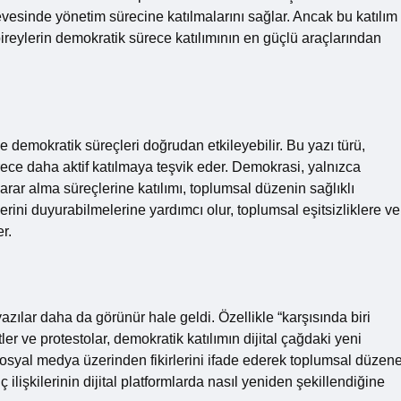
evesinde yönetim sürecine katılmalarını sağlar. Ancak bu katılım
 bireylerin demokratik sürece katılımının en güçlü araçlarından
e demokratik süreçleri doğrudan etkileyebilir. Bu yazı türü,
ce daha aktif katılmaya teşvik eder. Demokrasi, yalnızca
rar alma süreçlerine katılımı, toplumsal düzenin sağlıklı
slerini duyurabilmelerine yardımcı olur, toplumsal eşitsizliklere ve
r.
yazılar daha da görünür hale geldi. Özellikle “karşısında biri
ler ve protestolar, demokratik katılımın dijital çağdaki yeni
 sosyal medya üzerinden fikirlerini ifade ederek toplumsal düzen
lişkilerinin dijital platformlarda nasıl yeniden şekillendiğine