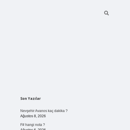
Sidebar
Son Yazılar
vdcasino giriş
Nevşehir Avanos kaç dakika ?
Ağustos 8, 2026
F# hangi nota ?