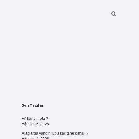
Sidebar
Son Yazılar
vdcasino giriş
F# hangi nota ?
Ağustos 6, 2026
Araçlarda yangın tüpü kaç tane olmalı ?