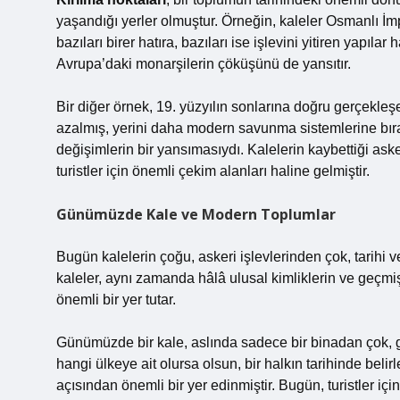
yaşandığı yerler olmuştur. Örneğin, kaleler Osmanlı İmp
bazıları birer hatıra, bazıları ise işlevini yitiren yapı
Avrupa’daki monarşilerin çöküşünü de yansıtır.
Bir diğer örnek, 19. yüzyılın sonlarına doğru gerçekleş
azalmış, yerini daha modern savunma sistemlerine bıra
değişimlerin bir yansımasıydı. Kalelerin kaybettiği asker
turistler için önemli çekim alanları haline gelmiştir.
Günümüzde Kale ve Modern Toplumlar
Bugün kalelerin çoğu, askeri işlevlerinden çok, tarihi ve
kaleler, aynı zamanda hâlâ ulusal kimliklerin ve geçmişi
önemli bir yer tutar.
Günümüzde bir kale, aslında sadece bir binadan çok, ge
hangi ülkeye ait olursa olsun, bir halkın tarihinde belirl
açısından önemli bir yer edinmiştir. Bugün, turistler iç