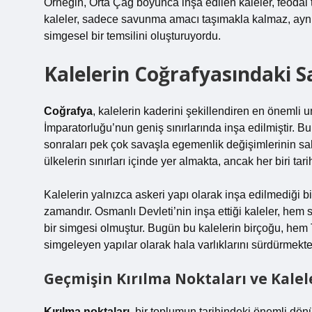
Örneğin, Orta Çağ boyunca inşa edilen kaleler, feodal t
kaleler, sadece savunma amacı taşımakla kalmaz, aynı
simgesel bir temsilini oluşturuyordu.
Kalelerin Coğrafyasındaki S
Coğrafya
, kalelerin kaderini şekillendiren en önemli 
İmparatorluğu’nun geniş sınırlarında inşa edilmiştir. 
sonraları pek çok savaşla egemenlik değişimlerinin sahn
ülkelerin sınırları içinde yer almakta, ancak her biri tari
Kalelerin yalnızca askeri yapı olarak inşa edilmediği 
zamandır. Osmanlı Devleti’nin inşa ettiği kaleler, he
bir simgesi olmuştur. Bugün bu kalelerin birçoğu, hem
simgeleyen yapılar olarak hala varlıklarını sürdürmekte
Geçmişin Kırılma Noktaları ve Kalel
Kırılma noktaları
, bir toplumun tarihindeki önemli dön