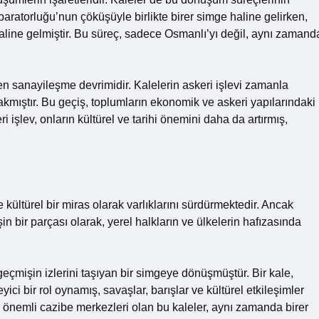
aratorluğu’nun çöküşüyle birlikte birer simge haline gelirken,
lar haline gelmiştir. Bu süreç, sadece Osmanlı’yı değil, aynı zamand
en sanayileşme devrimidir. Kalelerin askeri işlevi zamanla
kmıştır. Bu geçiş, toplumların ekonomik ve askeri yapılarındaki
i işlev, onların kültürel ve tarihi önemini daha da artırmış,
 kültürel bir miras olarak varlıklarını sürdürmektedir. Ancak
n bir parçası olarak, yerel halkların ve ülkelerin hafızasında
çmişin izlerini taşıyan bir simgeye dönüşmüştür. Bir kale,
eyici bir rol oynamış, savaşlar, barışlar ve kültürel etkileşimler
in önemli cazibe merkezleri olan bu kaleler, aynı zamanda birer