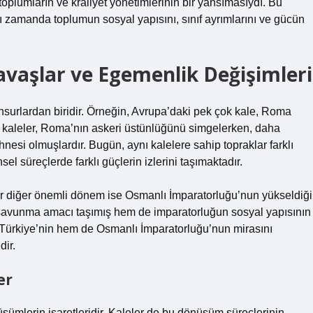
oplumların ve kraliyet yönetimlerinin bir yansımasıydı. Bu
 zamanda toplumun sosyal yapısını, sınıf ayrımlarını ve gücün
avaşlar ve Egemenlik Değişimleri
unsurlardan biridir. Örneğin, Avrupa’daki pek çok kale, Roma
Bu kaleler, Roma’nın askeri üstünlüğünü simgelerken, daha
esi olmuşlardır. Bugün, aynı kalelere sahip topraklar farklı
hsel süreçlerde farklı güçlerin izlerini taşımaktadır.
bir diğer önemli dönem ise Osmanlı İmparatorluğu’nun yükseldiği
m savunma amacı taşımış hem de imparatorluğun sosyal yapısının
 Türkiye’nin hem de Osmanlı İmparatorluğu’nun mirasını
dir.
er
üşümlerin işaretleridir. Kaleler de bu dönüşüm süreçlerinin