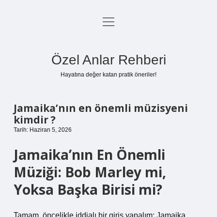
menüyü
Anasayfa
aç
Gizlilik Politikası
Özel Anlar Rehberi
Yasal Uyarı
Hayatına değer katan pratik öneriler!
Hakkımızda
Jamaika’nın en önemli müzisyeni
kimdir ?
Tarih: Haziran 5, 2026
Jamaika’nın En Önemli
Müziği: Bob Marley mi,
Yoksa Başka Birisi mi?
Tamam, öncelikle iddialı bir giriş yapalım: Jamaika