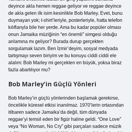
deyince akla hemen reggae geliyor ve reggae deyince
de akla gelen ilk isim kesinlikle Bob Marley. Evet, bunu
duymayan yok; t-shirt’leriyle, posterleriyle, hatta telefon
kılıflarıyla bile her yerde. Ama bu kadar popüler olması
onun Jamaika müziğinin “en önemli” simgesi olduğu
anlamına mı geliyor? Burada durup gerçekten
sorgulamak lazım. Ben İzmir’deyim, sosyal medyada
tartışmayı seven biriyim ve bu konuyu ciddi ciddi ele
alalım: Bob Marley mi gerçekten en büyük, yoksa biraz
fazla abartılıyor mu?
Bob Marley’in Güçlü Yönleri
Bob Marley’in güçlü yönlerinden başlamak gerekirse,
öncelikle küresel etkisi inanılmaz. 1970’lerin ortasından
itibaren sadece Jamaika’da değil, tüm dünyada
reggae’yi temsil eden bir figür haline geldi. “One Love”
veya “No Woman, No Cry” gibi parçaları sadece müzik