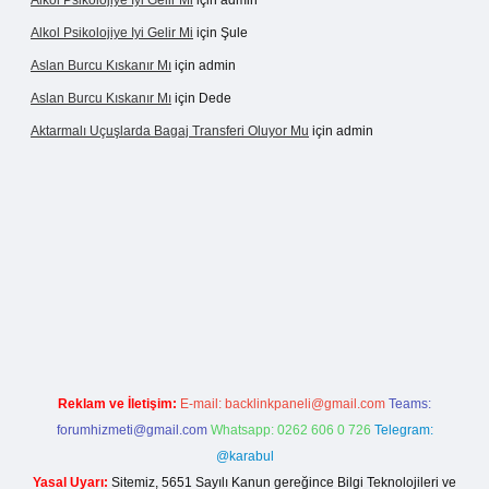
Alkol Psikolojiye Iyi Gelir Mi
için
admin
Alkol Psikolojiye Iyi Gelir Mi
için
Şule
Aslan Burcu Kıskanır Mı
için
admin
Aslan Burcu Kıskanır Mı
için
Dede
Aktarmalı Uçuşlarda Bagaj Transferi Oluyor Mu
için
admin
dcasino giriş
Reklam ve İletişim:
E-mail:
backlinkpaneli@gmail.com
Teams:
forumhizmeti@gmail.com
Whatsapp: 0262 606 0 726
Telegram:
@karabul
Yasal Uyarı:
Sitemiz, 5651 Sayılı Kanun gereğince Bilgi Teknolojileri ve