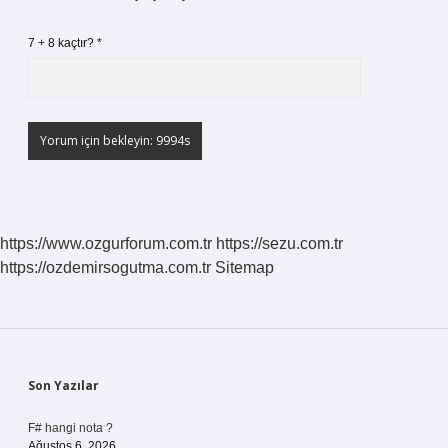
7 + 8 kaçtır?
*
https://www.ozgurforum.com.tr
https://sezu.com.tr
https://ozdemirsogutma.com.tr
Sitemap
Sidebar
Son Yazılar
F# hangi nota ?
Ağustos 6, 2026