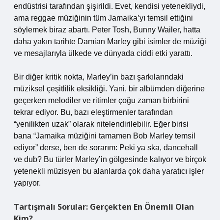
endüstrisi tarafından şişirildi. Evet, kendisi yetenekliydi,
ama reggae müziğinin tüm Jamaika’yı temsil ettiğini
söylemek biraz abartı. Peter Tosh, Bunny Wailer, hatta
daha yakın tarihte Damian Marley gibi isimler de müziği
ve mesajlarıyla ülkede ve dünyada ciddi etki yarattı.
Bir diğer kritik nokta, Marley’in bazı şarkılarındaki
müziksel çeşitlilik eksikliği. Yani, bir albümden diğerine
geçerken melodiler ve ritimler çoğu zaman birbirini
tekrar ediyor. Bu, bazı eleştirmenler tarafından
“yenilikten uzak” olarak nitelendirilebilir. Eğer birisi
bana “Jamaika müziğini tamamen Bob Marley temsil
ediyor” derse, ben de sorarım: Peki ya ska, dancehall
ve dub? Bu türler Marley’in gölgesinde kalıyor ve birçok
yetenekli müzisyen bu alanlarda çok daha yaratıcı işler
yapıyor.
Tartışmalı Sorular: Gerçekten En Önemli Olan
Kim?