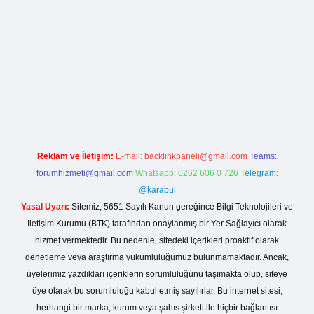
asino giriş
Reklam ve İletişim:
E-mail:
backlinkpaneli@gmail.com
Teams:
forumhizmeti@gmail.com
Whatsapp: 0262 606 0 726
Telegram:
@karabul
Yasal Uyarı:
Sitemiz, 5651 Sayılı Kanun gereğince Bilgi Teknolojileri ve
İletişim Kurumu (BTK) tarafından onaylanmış bir Yer Sağlayıcı olarak
hizmet vermektedir. Bu nedenle, sitedeki içerikleri proaktif olarak
denetleme veya araştırma yükümlülüğümüz bulunmamaktadır. Ancak,
üyelerimiz yazdıkları içeriklerin sorumluluğunu taşımakta olup, siteye
üye olarak bu sorumluluğu kabul etmiş sayılırlar. Bu internet sitesi,
herhangi bir marka, kurum veya şahıs şirketi ile hiçbir bağlantısı