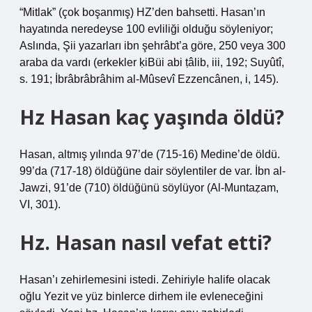
“Mitlak” (çok boşanmış) HZ’den bahsetti. Hasan’ın
hayatında neredeyse 100 evliliği olduğu söyleniyor;
Aslında, Şii yazarları ibn şehrâbt’a göre, 250 veya 300
araba da vardı (erkekler ḳiBüi abi ṭâlib, iii, 192; Suyûtî,
s. 191; İbrâbrâbrâhim al-Mûsevî Ezzencânen, i, 145).
Hz Hasan kaç yaşında öldü?
Hasan, altmış yılında 97’de (715-16) Medine’de öldü.
99’da (717-18) öldüğüne dair söylentiler de var. İbn al-
Jawzi, 91’de (710) öldüğünü söylüyor (Al-Muntaẓam,
VI, 301).
Hz. Hasan nasıl vefat etti?
Hasan’ı zehirlemesini istedi. Zehiriyle halife olacak
oğlu Yezit ve yüz binlerce dirhem ile evleneceğini