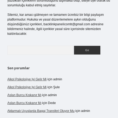
yazdıkları içeriklerin sorumluluğunu taşımakta olup, siteye üye olarak bu
sorumluluğu kabul etmiş sayılırlar.
Sitemiz, kar amacı gütmeyen ve tamamen ücretsiz bir bilgi paylaşım
platformudur. Hukuka ve yasal düzenlemelere aykırı olduğunu
düşündüğünüz içerikleri,
backlinkpanelicomtr@gmail.com
adresine
bildirmeniz halinde, ilgili içerikler yasal süre içerisinde sitemizden
kaldırılacaktır.
Arama
Son yorumlar
Alkol Psikolojiye Iyi Gelir Mi
için
admin
Alkol Psikolojiye Iyi Gelir Mi
için
Şule
Aslan Burcu Kıskanır Mı
için
admin
Aslan Burcu Kıskanır Mı
için
Dede
Aktarmalı Uçuşlarda Bagaj Transferi Oluyor Mu
için
admin