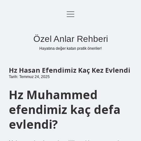
menüyü
Anasayfa
aç
Gizlilik Politikası
Özel Anlar Rehberi
Yasal Uyarı
Hayatına değer katan pratik öneriler!
Hakkımızda
Hz Hasan Efendimiz Kaç Kez Evlendi
Tarih: Temmuz 24, 2025
Hz Muhammed
efendimiz kaç defa
evlendi?