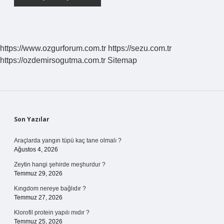
https://www.ozgurforum.com.tr
https://sezu.com.tr
https://ozdemirsogutma.com.tr
Sitemap
Sidebar
Son Yazılar
Araçlarda yangın tüpü kaç tane olmalı ?
Ağustos 4, 2026
Zeytin hangi şehirde meşhurdur ?
Temmuz 29, 2026
Kıngdom nereye bağlıdır ?
Temmuz 27, 2026
Klorofil protein yapılı mıdır ?
Temmuz 25, 2026