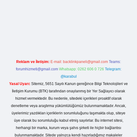
o giriş
Reklam ve İletişim:
E-mail:
backlinkpaneli@gmail.com
Teams:
forumhizmeti@gmail.com
Whatsapp: 0262 606 0 726
Telegram:
@karabul
Yasal Uyarı:
Sitemiz, 5651 Sayılı Kanun gereğince Bilgi Teknolojileri ve
İletişim Kurumu (BTK) tarafından onaylanmış bir Yer Sağlayıcı olarak
hizmet vermektedir. Bu nedenle, sitedeki içerikleri proaktif olarak
denetleme veya araştırma yükümlülüğümüz bulunmamaktadır. Ancak,
üyelerimiz yazdıkları içeriklerin sorumluluğunu taşımakta olup, siteye
üye olarak bu sorumluluğu kabul etmiş sayılırlar. Bu internet sitesi,
herhangi bir marka, kurum veya şahıs şirketi ile hiçbir bağlantısı
bulunmamaktadır. Sitede yalnızca kendi hazırladığımız makaleler