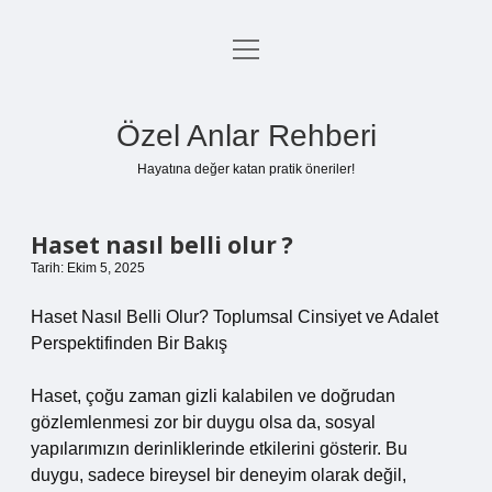
menüyü
Anasayfa
aç
Gizlilik Politikası
Özel Anlar Rehberi
Yasal Uyarı
Hayatına değer katan pratik öneriler!
Hakkımızda
Haset nasıl belli olur ?
Tarih: Ekim 5, 2025
Haset Nasıl Belli Olur? Toplumsal Cinsiyet ve Adalet
Perspektifinden Bir Bakış
Haset, çoğu zaman gizli kalabilen ve doğrudan
gözlemlenmesi zor bir duygu olsa da, sosyal
yapılarımızın derinliklerinde etkilerini gösterir. Bu
duygu, sadece bireysel bir deneyim olarak değil,