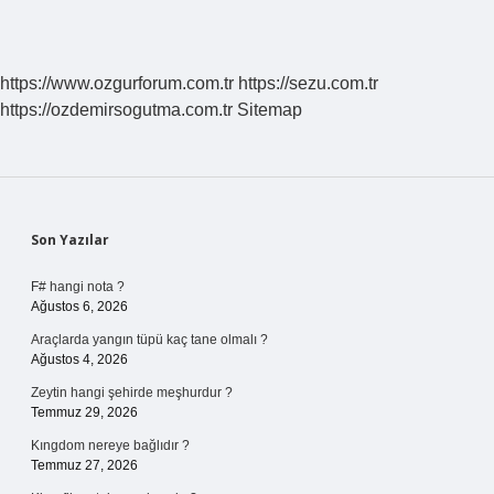
https://www.ozgurforum.com.tr
https://sezu.com.tr
https://ozdemirsogutma.com.tr
Sitemap
Sidebar
Son Yazılar
F# hangi nota ?
Ağustos 6, 2026
Araçlarda yangın tüpü kaç tane olmalı ?
Ağustos 4, 2026
Zeytin hangi şehirde meşhurdur ?
Temmuz 29, 2026
Kıngdom nereye bağlıdır ?
Temmuz 27, 2026