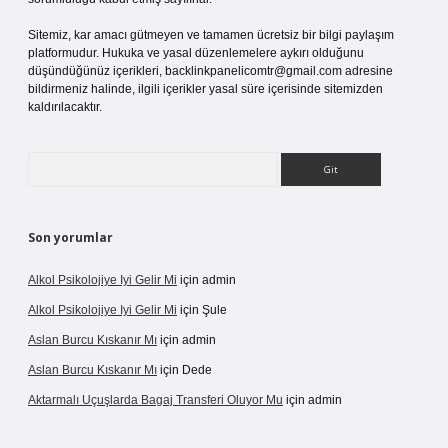
Sitemiz, kar amacı gütmeyen ve tamamen ücretsiz bir bilgi paylaşım
platformudur. Hukuka ve yasal düzenlemelere aykırı olduğunu
düşündüğünüz içerikleri,
backlinkpanelicomtr@gmail.com
adresine
bildirmeniz halinde, ilgili içerikler yasal süre içerisinde sitemizden
kaldırılacaktır.
Arama
Son yorumlar
Alkol Psikolojiye Iyi Gelir Mi
için
admin
Alkol Psikolojiye Iyi Gelir Mi
için
Şule
Aslan Burcu Kıskanır Mı
için
admin
Aslan Burcu Kıskanır Mı
için
Dede
Aktarmalı Uçuşlarda Bagaj Transferi Oluyor Mu
için
admin