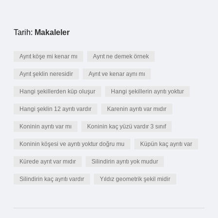
Tarih:
Makaleler
Ayrıt köşe mi kenar mı
Ayrıt ne demek örnek
Ayrıt şeklin neresidir
Ayrıt ve kenar aynı mı
Hangi şekillerden küp oluşur
Hangi şekillerin ayrıtı yoktur
Hangi şeklin 12 ayrıtı vardır
Karenin ayrıtı var mıdır
Koninin ayrıtı var mı
Koninin kaç yüzü vardır 3 sınıf
Koninin köşesi ve ayrıtı yoktur doğru mu
Küpün kaç ayrıtı var
Kürede ayrıt var mıdır
Silindirin ayrıtı yok mudur
Silindirin kaç ayrıtı vardır
Yıldız geometrik şekil midir