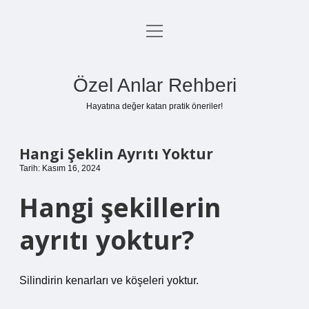
menüyü
Anasayfa
aç
Gizlilik Politikası
Özel Anlar Rehberi
Yasal Uyarı
Hayatına değer katan pratik öneriler!
Hakkımızda
Hangi Şeklin Ayrıtı Yoktur
Tarih: Kasım 16, 2024
Hangi şekillerin
ayrıtı yoktur?
Silindirin kenarları ve köşeleri yoktur.