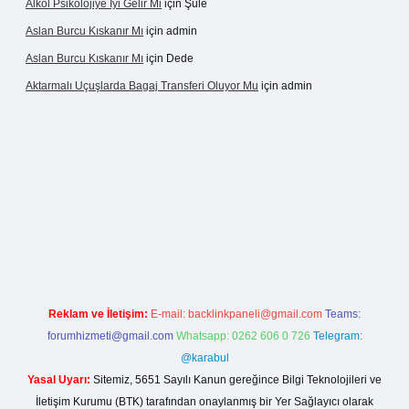
Alkol Psikolojiye Iyi Gelir Mi
için
Şule
Aslan Burcu Kıskanır Mı
için
admin
Aslan Burcu Kıskanır Mı
için
Dede
Aktarmalı Uçuşlarda Bagaj Transferi Oluyor Mu
için
admin
ş
Reklam ve İletişim:
E-mail:
backlinkpaneli@gmail.com
Teams:
forumhizmeti@gmail.com
Whatsapp: 0262 606 0 726
Telegram:
@karabul
Yasal Uyarı:
Sitemiz, 5651 Sayılı Kanun gereğince Bilgi Teknolojileri ve
İletişim Kurumu (BTK) tarafından onaylanmış bir Yer Sağlayıcı olarak