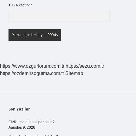
10 - 4 kaçtır?
*
https://www.ozgurforum.com.tr
https://sezu.com.tr
https://ozdemirsogutma.com.tr
Sitemap
Sidebar
Son Yazılar
Çizikli metal nasıl parlatılır ?
Ağustos 9, 2026