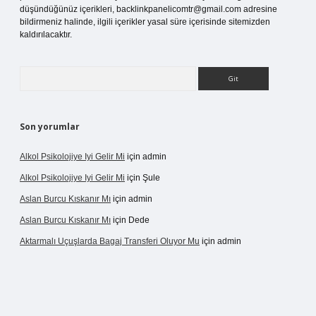
düşündüğünüz içerikleri,
backlinkpanelicomtr@gmail.com
adresine
bildirmeniz halinde, ilgili içerikler yasal süre içerisinde sitemizden
kaldırılacaktır.
Arama
Son yorumlar
Alkol Psikolojiye Iyi Gelir Mi
için
admin
Alkol Psikolojiye Iyi Gelir Mi
için
Şule
Aslan Burcu Kıskanır Mı
için
admin
Aslan Burcu Kıskanır Mı
için
Dede
Aktarmalı Uçuşlarda Bagaj Transferi Oluyor Mu
için
admin