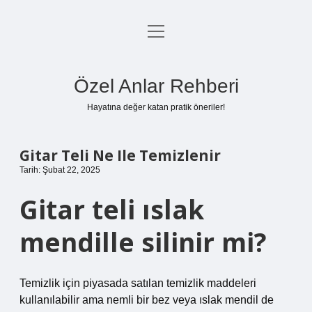
menüyü
Anasayfa
aç
Gizlilik Politikası
Özel Anlar Rehberi
Yasal Uyarı
Hayatına değer katan pratik öneriler!
Hakkımızda
Gitar Teli Ne Ile Temizlenir
Tarih: Şubat 22, 2025
Gitar teli ıslak
mendille silinir mi?
Temizlik için piyasada satılan temizlik maddeleri
kullanılabilir ama nemli bir bez veya ıslak mendil de