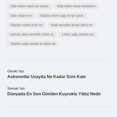
Gitar telleri nasıl ses çıkarır
Gitar telleri neyle temizlenir
Gitar yıkanır mı
Gitarda limon yağı ne işe yarar
Gitarda neden 6 tel var
Islak mendille ekran silinir mi
Keman ıslak mendille silinir mi
Limon yağı sürülür mü
Telefon ıslak mendil ile silinir mi
Önceki Yazı
Astronotlar Uzayda Ne Kadar Süre Kalır
Sonraki Yazı
Dünyada En Son Görülen Kuyruklu Yıldız Nedir