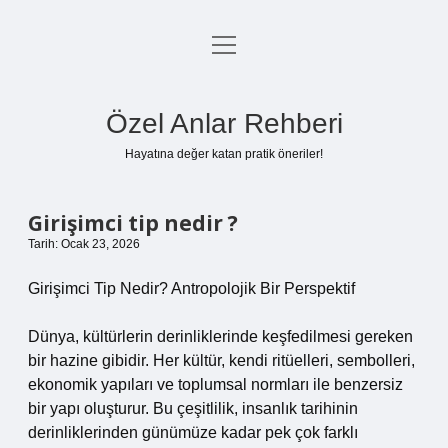
menüyü
Anasayfa
aç
Gizlilik Politikası
Özel Anlar Rehberi
Yasal Uyarı
Hayatına değer katan pratik öneriler!
Hakkımızda
Girişimci tip nedir ?
Tarih: Ocak 23, 2026
Girişimci Tip Nedir? Antropolojik Bir Perspektif
Dünya, kültürlerin derinliklerinde keşfedilmesi gereken
bir hazine gibidir. Her kültür, kendi ritüelleri, sembolleri,
ekonomik yapıları ve toplumsal normları ile benzersiz
bir yapı oluşturur. Bu çeşitlilik, insanlık tarihinin
derinliklerinden günümüze kadar pek çok farklı