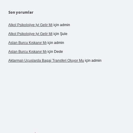
Son yorumlar
Alkol Psikolojiye Iyi Gelir Mi
için
admin
Alkol Psikolojiye Iyi Gelir Mi
için
Şule
Aslan Burcu Kıskanır Mı
için
admin
Aslan Burcu Kıskanır Mı
için
Dede
Aktarmalı Uçuşlarda Bagaj Transferi Oluyor Mu
için
admin
asino giriş